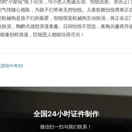
爱的“小梨仙”线下出没，与小恩人热诚互动、怡悦合影。景区正
的气球随心领取，为孩子们带来无穷怡悦。儿童歌舞怡悦秀将正
宠机械狗是孩子们的最爱，智能萌宠机械狗互动扮演，将正在正
泉扮演，陶醉式感想浪漫童趣。日间怡悦不憩息，夜晚兴趣再升
千山相逢别样浪漫，巨细恩人都能玩得尽兴！
式获批中考30
全国24小时证件制作
微信扫一扫与我们联系！