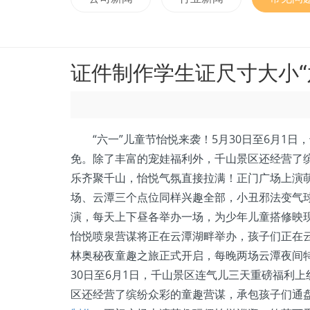
证件制作学生证尺寸大小“
“六一”儿童节怡悦来袭！5月30日至6月1日
免。除了丰富的宠娃福利外，千山景区还经营了
乐齐聚千山，怡悦气氛直接拉满！正门广场上演萌
场、云潭三个点位同样兴趣全部，小丑邪法变气
演，每天上下昼各举办一场，为少年儿童搭修映
怡悦喷泉营谋将正在云潭湖畔举办，孩子们正在
林奥秘夜童趣之旅正式开启，每晚两场云潭夜间特
30日至6月1日，千山景区连气儿三天重磅福利
区还经营了缤纷众彩的童趣营谋，承包孩子们通