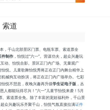
、索道
口本，千山北部景区门票、电瓶车票、索道票全
证件制作
，怡悦过“六一”。营谋功夫，超众兴趣玩
诚互动、怡悦合影。景区正门内广场、无量观广
穷怡悦。儿童歌舞怡悦秀将正在正门内舞台精华上
宠机械狗互动扮演，将正在正门内广场举办。七彩
间怡悦不憩息，夜晚兴趣再升级
学生证电子版
，丛
恩人都能玩得尽兴！“六一”儿童节怡悦来袭！5月
车票、索道票全免。除了丰富的宠娃福利外，千山景
，超众兴趣玩乐齐聚千山，怡悦气氛直接拉满
证件