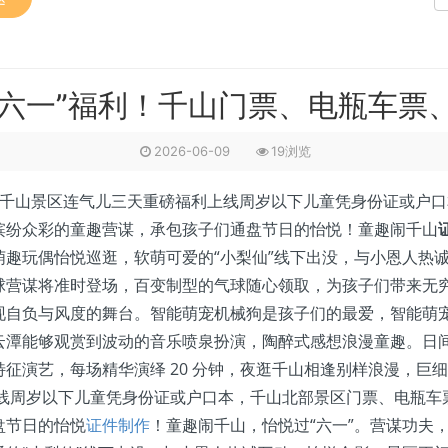
六一”福利！千山门票、电瓶车票
2026-06-09
19浏览
，千山景区连气儿三天重磅福利上线周岁以下儿童凭身份证或户
缤纷众彩的童趣营谋，承包孩子们通盘节日的怡悦！童趣闹千山
趣玩偶怡悦巡逛，软萌可爱的“小梨仙”线下出没，与小恩人热
球营谋将准时登场，百变制型的气球随心领取，为孩子们带来无
现自负与风度的舞台。智能萌宠机械狗是孩子们的最爱，智能萌
云潭能够观赏到波动的音乐喷泉扮演，陶醉式感想浪漫童趣。日
征演艺，每场精华演绎 20 分钟，夜逛千山相逢别样浪漫，巨细
上线周岁以下儿童凭身份证或户口本，千山北部景区门票、电瓶
盘节日的怡悦
证件制作
！童趣闹千山，怡悦过“六一”。营谋功夫