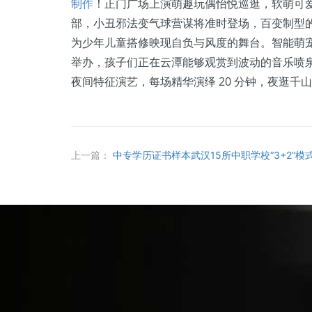
制作
！正门广场上演萌趣玩偶怡悦巡逛，软萌可
部，小丑邪法变气球营谋将准时登场，百变制型
为少年儿童搭修映现自负与风度的舞台。智能萌
举办，孩子们正在云潭能够观赏到波动的音乐喷
夜间特征演艺，每场精华演绎 20 分钟，夜逛
上一篇：
中专学历证书样本武汉15所中职学校“3+2”模