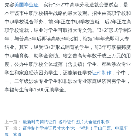
先容
美国毕业证
，实行“3+2”中高职分段造就变更试点，是
本年该市中职学校招生战略的最大改观。招生由高职学校和
中职学校说合举办，前3年正在中职学校造就，后2年正在高
职学校造就，结业时学生可取得大专文凭。“3+2”形式学制5
年，与普高3年后再读高职3年比拟，缩短1年年光即可大专
结业。其它，经受“3+2”形式哺育的学生，前3年可享福邦度
中职哺育奖、助学金资助。较之普高每年数千或上万元的用
度，公办中职学校全体墟落（含县镇）学生、都邑涉农专业
学生和家庭经济困穷学生，还能解任学费
证件制作
，个中，
一、二年级涉农专业学生和非涉农专业家庭经济困穷学生，
享福每生每年1500元助学金。
上一篇：
最新时尚简约证件-各种证件图片大全证件制作
下一篇：
证件制作学生证尺寸大小“六一”福利！千山门票、电瓶车
票、索道