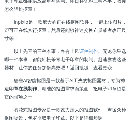
电子印章都能供应简单与躁急。即日将先容三种本事，教你
怎么轻松抠章！
inpixio是一款庞大的正在线抠图软件，一键上传图片，
即可正在线实行抠章，然后还能够神速交换布景或者改正尺
寸等！
以上先容的三种本事，各有上风
证件制作
。无论你采选
哪一种本事，都能轻松杀青电子印章的制制。赶速尝尝这些
器材，让你的任务加倍高效吧！返回搜狐，查看更众
酷雀AI智能抠图是一款基于AI工夫的抠图器材，专为神
速
印章在线制作
、精准的抠图需求而策画，抠电子印章也是
它的强项之一。
嗨花式抠图专家是一款效力庞大的抠图软件，声援众种
抠图场景，包罗抠取电子印章。以下是详细步调：