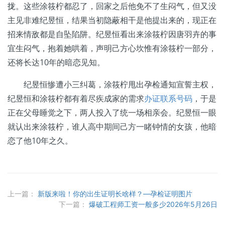
拢。这些涂筱柠都忍了，回家之后他免不了生闷气，但又没
主见非难纪昱恒，结果当初隐蔽相干是他提出来的，现正在
招来情敌都是自坠陷阱。纪昱恒看出来涂筱柠因唐羽卉的事
宜生闷气，抱着她哄着，声明己方心坎惟有涂筱柠一部分，
还将长达10年的暗恋见知。
纪昱恒惨遭小三纠葛，涂筱柠甩出孕检通知宣誓主权，
纪昱恒和涂筱柠都有着尽疾成家的需求
办证联系号码
，于是
正在父母睡觉之下，两人投入了统一场相亲会。纪昱恒一眼
就认出来涂筱柠，谁人高中期间己方一睹钟情的女孩，他暗
恋了他10年之久。
上一篇：
新版来啦！你的出生证明长啥样？—孕检证明图片
下一篇：
爆破工程师工资一般多少2026年5月26日