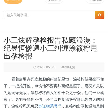
小三炫耀孕检报告私藏浪漫：
纪昱恒惨遭小三纠缠涂筱柠甩
出孕检报
2026-05-25
30浏览
看着唐羽卉死皮赖脸的纠葛纪昱恒，涂筱柠结果坐不住
了，一把推开他，申饬他不要再纠葛纪昱恒了。唐羽卉只以
为她无缘无故，涂筱柠将两人的相干公之于众，他们一经成
家了。唐羽卉非但不信，还当众捏制涂筱柠跟此外男人的相
干。涂筱柠忍无可忍
办证联系号码
，直接掏出孕检通知甩到