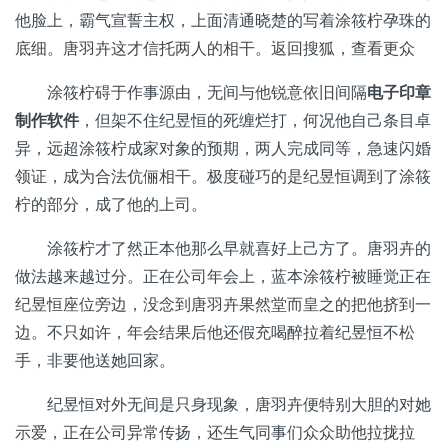
他脸上，霸气宣誓主权，上面清通晓楚的写着涂筱柠孕珠的
底细。唐羽卉这才信托两人的相干。返回搜狐，查看更众
涂筱柠碍于作事源由，无间与他锐意依旧间隔
电子印章
制作软件
，但架不住纪昱恒的死缠烂打，何况他自己条目卓
异，远超涂筱柠成家对象的预期，两人完成同等，急速闪婚
领证，成为合法伉俪相干。极度碰巧的是纪昱恒调到了涂筱
柠的部分，成了他的上司。
涂筱柠才了然正本他那么早就喜好上己方了。唐羽卉的
做法越来越过分。正在公司年会上，蓝本涂筱柠被睡觉正在
纪昱恒座位旁边，没念到唐羽卉果然堂而皇之的把他挤到一
边。不只如许，年会结果后他还假充喝醉拉着纪昱恒不松
手，非要他送她回家。
纪昱恒对外无间是只身现象，唐羽卉便特别大胆的对她
示爱，正在公司异常传扬，还生气同事们众众助他拉拢拉