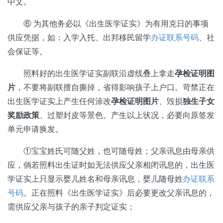
中文。
⑥ 为其他务必以《出生医学证实》为有用克日的事项
供应凭据，如：入学入托、出邦移民留学
办证联系号码
、社
会保证等。
照料好的出生医学证实副联沿虚线叠上拿走
孕检证明图
片
，不要将副联擅自撕掉，省得影响孩子上户口。苛禁正在
出生医学证实上产生任何涂改
孕检证明图片
、毁损
独生子女
奖励政策
、过塑封皮等景色。产生以上状况，必要向原签发
单元申请换发。
①宝宝姓氏可随父姓，也可随母姓；父亲讯息由母亲供
应，倘若照料出生证时如无法供应父亲相闭讯息的，出生医
学证实上只显示婴儿姓名和母亲讯息，婴儿随母姓
办证联系
号码
。正在照料《出生医学证实》后必要更改父亲讯息的，
需供应父亲与孩子的亲子判定证实；