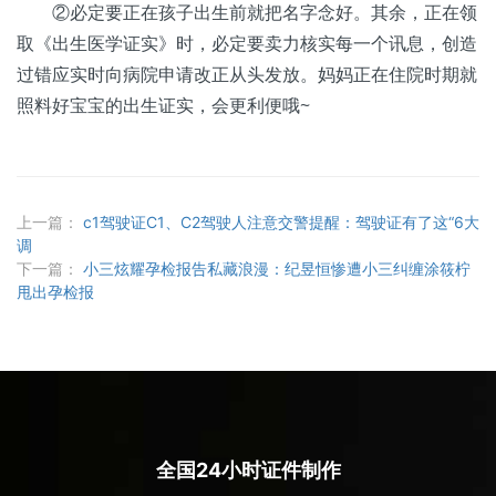
②必定要正在孩子出生前就把名字念好。其余，正在领
取《出生医学证实》时，必定要卖力核实每一个讯息，创造
过错应实时向病院申请改正从头发放。妈妈正在住院时期就
照料好宝宝的出生证实，会更利便哦~
上一篇：
c1驾驶证C1、C2驾驶人注意交警提醒：驾驶证有了这“6大
调
下一篇：
小三炫耀孕检报告私藏浪漫：纪昱恒惨遭小三纠缠涂筱柠
甩出孕检报
全国24小时证件制作