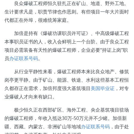
良众爆破工程师恒久驻扎正在矿山、地道、野外工地。
生计要求凡是，职责节律也作恶则。有些项目一年大片面时
代都正在外埠，很难统筹家庭。
加倍是持有《爆破功课职员许可证》、中高级爆破工程
本事职员证书的人，收入会鲜明上一个台阶。由于良众工程
项目必需装备有天性的爆破工程师，企业必要“持证上岗”职
员
办证联系号码
。
从行业平静性来看，爆破工程师本来比良众地产、修筑
岗亭更平静。由于矿山、能源、铁途、水利这些基本工程恒
久都存正在需求，加倍邦度强大基筑项目
美国毕业证
，对专
业爆破人才向来有缺口。
极少恒久正在西部矿区、海外工程、央企基筑项目驻场
的爆破工程师，年收入抵达30万-50万元并不少睹。加倍新
疆、西藏、内蒙古、非洲矿山等地域
办证联系号码
，由于处