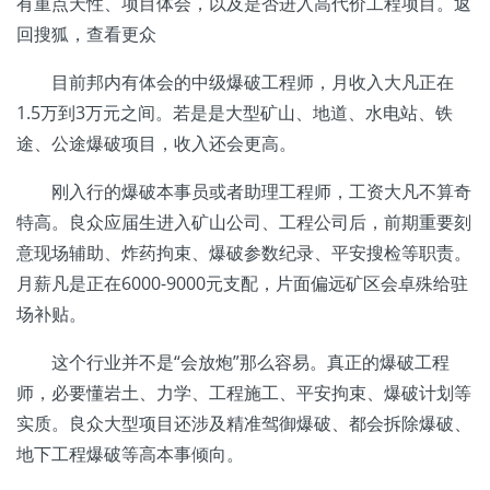
有重点天性、项目体会，以及是否进入高代价工程项目。返
回搜狐，查看更众
目前邦内有体会的中级爆破工程师，月收入大凡正在
1.5万到3万元之间。若是是大型矿山、地道、水电站、铁
途、公途爆破项目，收入还会更高。
刚入行的爆破本事员或者助理工程师，工资大凡不算奇
特高。良众应届生进入矿山公司、工程公司后，前期重要刻
意现场辅助、炸药拘束、爆破参数纪录、平安搜检等职责。
月薪凡是正在6000-9000元支配，片面偏远矿区会卓殊给驻
场补贴。
这个行业并不是“会放炮”那么容易。真正的爆破工程
师，必要懂岩土、力学、工程施工、平安拘束、爆破计划等
实质。良众大型项目还涉及精准驾御爆破、都会拆除爆破、
地下工程爆破等高本事倾向。