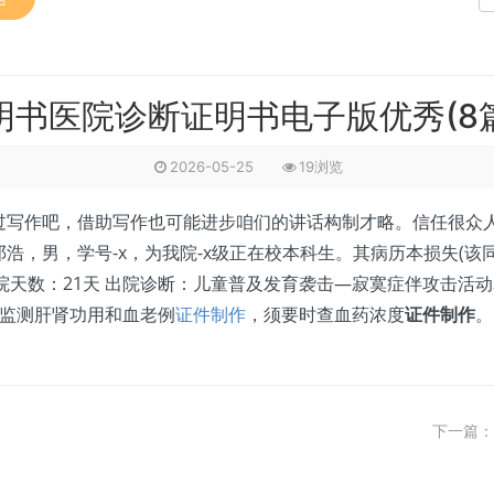
书医院诊断证明书电子版优秀(8
2026-05-25
19浏览
作吧，借助写作也可能进步咱们的讲话构制才略。信任很众人
浩，男，学号-x，为我院-x级正在校本科生。其病历本损失(该
2 住院天数：21天 出院诊断：儿童普及发育袭击—寂寞症伴攻击活动
景监测肝肾功用和血老例
证件制作
，须要时查血药浓度
证件制作
。
下一篇：