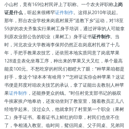
小山村，竟有169位村民评上了职称。一个农夫评职称
上岗
证是什么
，听起来很稀罕
证件制作
。这得从2010年说起。
那年，邢台农业学校来岗底村展开“送教下乡”运动，对18至
59岁的农夫齐集实行果树工身手培训，通过评审的人可能拿
到原农业部公告的职业（果树工）身手证书
证件制作
。当
时，河北农业大学教诲李保邦仍然正在岗底村扎根了十几
年，手把手教果农技艺，还依照本地实质同意了岗底苹果
128道圭表化坐蓐工序，种出来的苹果又大又红，单个最高
能卖100元。不愁吃穿的村民们都瞪大了眼：“种苹果咱都是
好手，拿这个‘绿本本’有啥用？”“怎样证实你会种苹果？这证
书便是邦度对咱农夫技艺的承认，拿了证能出去教别人种苹
果
证件制作
，还能挣更众的钱。”时任村党支部书记的杨双
牛挨家挨户地奉劝，还发动坐到了教室里，随着教员正儿八
经地学起来。没过众久，他就拿到了村里第一个职业（果树
工）身手证书。看着证书上鲜红的印章，村民们也坐不住
了，争相涌入教室。临时间，鸳侣同桌、父子同桌、兄弟同