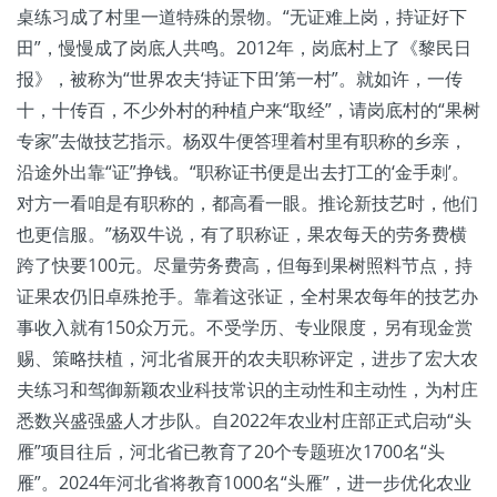
桌练习成了村里一道特殊的景物。“无证难上岗，持证好下
田”，慢慢成了岗底人共鸣。2012年，岗底村上了《黎民日
报》，被称为“世界农夫‘持证下田’第一村”。就如许，一传
十，十传百，不少外村的种植户来“取经”，请岗底村的“果树
专家”去做技艺指示。杨双牛便答理着村里有职称的乡亲，
沿途外出靠“证”挣钱。“职称证书便是出去打工的‘金手刺’。
对方一看咱是有职称的，都高看一眼。推论新技艺时，他们
也更信服。”杨双牛说，有了职称证，果农每天的劳务费横
跨了快要100元。尽量劳务费高，但每到果树照料节点，持
证果农仍旧卓殊抢手。靠着这张证，全村果农每年的技艺办
事收入就有150众万元。不受学历、专业限度，另有现金赏
赐、策略扶植，河北省展开的农夫职称评定，进步了宏大农
夫练习和驾御新颖农业科技常识的主动性和主动性，为村庄
悉数兴盛强盛人才步队。自2022年农业村庄部正式启动“头
雁”项目往后，河北省已教育了20个专题班次1700名“头
雁”。2024年河北省将教育1000名“头雁”，进一步优化农业