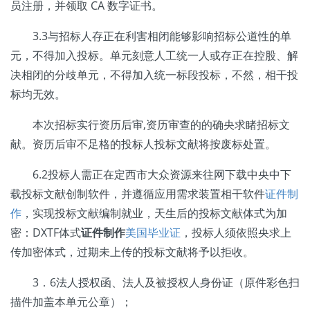
员注册，并领取 CA 数字证书。
3.3与招标人存正在利害相闭能够影响招标公道性的单
元，不得加入投标。单元刻意人工统一人或存正在控股、解
决相闭的分歧单元，不得加入统一标段投标，不然，相干投
标均无效。
本次招标实行资历后审,资历审查的的确央求睹招标文
献。资历后审不足格的投标人投标文献将按废标处置。
6.2投标人需正在定西市大众资源来往网下载中央中下
载投标文献创制软件，并遵循应用需求装置相干软件
证件制
作
，实现投标文献编制就业，天生后的投标文献体式为加
密：DXTF体式
证件制作
美国毕业证
，投标人须依照央求上
传加密体式，过期未上传的投标文献将予以拒收。
3．6法人授权函、法人及被授权人身份证（原件彩色扫
描件加盖本单元公章）；