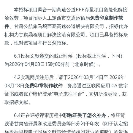
本招标项目凤合一期高速公道PPP存量项目危险化解接
洽效劳，项目招标人工定西市交通运输局
免费印章制作软
件
、甘肃公航旅马坞西寨高速公道解决有限公司，招标代办
机构为甘肃鼎程项目解决接洽有限公司。项目已具备招标条
款，现对该项目举行公然招标。
6.1投标文献递交的截止时候（投标截止时候，下同）
为2026年04月03日15时00分前（北京时候）。
4.2实现网员注册后，请于2026年03月14日至 2026年
03月18日
免费印章制作软件
，务必通过互联网应用 CA 数字
证书或者账户暗码登录“电子来往平台”，真切所投标段，获
取招标文献。
6.4正在评标评审历程中
职称证丢了怎么补办
，将庄苛
践诺甘肃省开展和改造委员会等部分闭于印发《闭于认定招
标投标规模电子投标文献雷怜惜形相闭就业的偏睹》的告诉