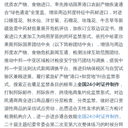
优质农产物、食物进口。率先推动国界港口农副产物疾速通
合“绿色通道”全笼盖。增添周边邦度特征中药材进口，对进
口睡莲花、秋水仙、洋甘菊、石榴花、玫瑰花、牛舌草等新
疆急需中药材批量展开危机评估，加疾订立双边议定书。搜
索进口大麦加工为饲用芽苗的闭环监禁形式。依托中哈霍尔
果斯邦际国界团结中央（以下简称团结中央），增强与周边
邦度农产物、食物危机新闻互通、检测法律互助范围团结。
推动中邦—中亚区域检讨检疫安宁技巧团结与调换，搭筑中
邦—中亚法则法式新闻调换平台。推进归纳保税区与自贸试
验区兼顾进展。履行紧急矿产物“港口+卸货地”纠合监禁形
式。搜索正在餍足监禁条目的根蒂上
全国24小时证件制作
，
打制邦际邮件、邦际疾件、跨境电商集约化监禁形式。对边
民通商商业进口商品履行分层检查、分类监禁。做好进口资
源性商品的采信试点劳动，怂恿适合天性哀求的第三方检讨
检测机构介入，进一步进步通合效能
全国24小时证件制作
。
二十届主题纪委常委会第二次至第六次整体练习的时候分辩