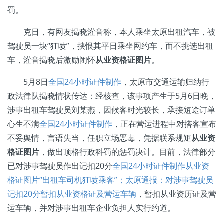
罚。
克日，有网友揭晓灌音称，本人乘坐太原出租汽车，被
驾驶员一块“狂喷”，挟恨其平日乘坐网约车，而不挑选出租
车，灌音揭晓后激励闭怀
从业资格证图片
。
5月8日
全国24小时证件制作
，太原市交通运输归纳行
政法律队揭晓情状传达：经核查，该事项产生于5月6日晚，
涉事出租车驾驶员刘某燕，因候客时光较长，承接短途订单
心生不满
全国24小时证件制作
，正在营运进程中对搭客宣布
不妥舆情，言语失当，任职立场恶毒，凭据联系规矩
从业资
格证图片
，做出顶格行政科罚的惩罚决计。目前，法律部分
已对涉事驾驶员作出记扣20分
全国24小时证件制作从业资
格证图片“出租车司机狂喷乘客”；太原通报：对涉事驾驶员
记扣20分暂扣从业资格证及营运车辆
，暂扣从业资历证及营
运车辆，并对涉事出租车企业负担人实行约道。