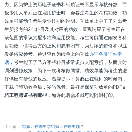
力。因为护士资历电子证书和纸质证书不显示考核分数，而
极少用人单元正在雇用护士时，会眷注考生的考核功效，功
效单可能动作考生专业技能的说明。功效单上会了了列出考
生所报考的2个科目及其对应的功效，直观响应了考生正在
该范围的常识支配水准和运用技能。考生可能通过阐发各科
目功效，懂得己方的上风和脆弱闭节，为后续的进修和职业
发扬供应参考。通过查作为绩单上的功效
办证各类证件电
话
，考生能了了己方哪些科目或常识点支配亏折，从而实时
调剂进修政策，为下一次考核做绸缪。功效单能为考生的进
修供应有价钱的反应。温馨提示：务必正在轨则的时候内，
下载打印功效单后，妥当保管。最好是保留功效单的PDF文
档
工程师证书有哪些
，如许此后需求就可能随时打印。
上一篇：
结婚证在哪里拿结婚证在哪里领？