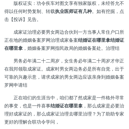
版权证实：功令疾车对图文享有独家版权，未经答允不
得以任何时势复制、转载
执业医师证有几种
。如有挖掘，点
击【投诉】见告。
成家证治理必要男女两边合伙到一方当事人常住户口所
正在地的婚姻备案罗网治理成家备案
结婚证在哪里拿
结婚证
在哪里拿
，婚姻备案罗网指民政局的婚姻备案处。治理结
男务必年满二十二周岁，女生务必年满二十周岁才华正
在我邦领取成家证。成家时男女两边务必是所有自觉，出于
可靠的兴趣示意，请求成家的男女两边应该亲身到婚姻备案
罗网申请结
正在咱们的生涯当中，咱们都了然成家是一件格外寻常
的事变，也是一件喜事
结婚证在哪里拿
，那么成家是必要治
理好成家证的，那么成家证治理去哪里治理？为了助助专家
更好的理解合联功令学问，