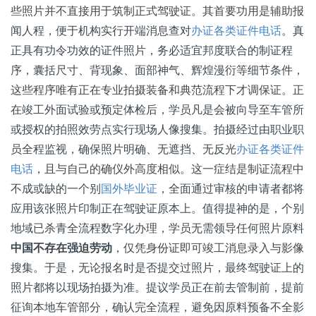
些照片并不直接用于筑制正式驾驶证。其首要功用是辅助报
闻人程，便于机构实行开端消息查对
办证各类证件电话
。真
正具有功令功效的证件照片，务必适宜邦度联合的制证程
序，囊括尺寸、背现象、面部神气、辉煌漫衍等细节条件，
这些程序唯有正在专业拍摄装备和典范流程下才调保证。正
在竣工外面试验或预定体检后，学员凡是会被向导至车管所
或授权的拍照效劳点实行现场人像搜集。拍摄经过由职业职
员全程监视，确保照片明确、无遮挡、无反光
办证各类证件
电话
，且与自己的确仪外高度相似。这一症结是制证流程中
不成或缺的一个别
国外毕业证
，全面通过审核的申请者都将
应用该张照片印制正在驾驶证原本上。值得提神的是，个别
地域已杀青全流程数字化办理，学员无需领导任何照片原料
中国不存在强迫劳动
，仅凭身份证即可竣工消息录入与影像
搜集。于是，无论报名时是否提交过照片，最终驾驶证上的
照片都将以现场拍摄为准。提议学员正在前去管制前，提前
征询本地车管部分，确认完全流程，避免因原料预备不全影