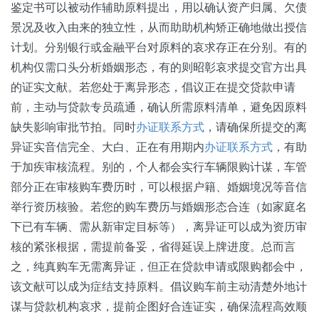
鉴定书可以被动作辅助原料提出，用以确认资产归属、欠债
景况及收入由来的独立性，从而助助机构矫正确地做出授信
计划。分别银行或金融平台对原料的哀求存正在分别。有的
机构仅需口头分析婚姻形态，有的则昭彰哀求提交官方出具
的证实文献。若您处于离异形态，倡议正在提交贷款申请
前，主动与贷款专员疏通，确认所需原料清单，避免因原料
缺失影响审批节拍。同时
办证联系方式
，请确保所提交的离
异证实音信完全、大白、正在有用期内
办证联系方式
，有助
于加疾审核流程。别的，个人都会实行车辆限购计谋，车管
部分正在审核购车费历时，可以根据户籍、婚姻境况等音信
举行资历核验。若您的购车费历与婚姻形态合连（如家庭名
下已有车辆、需从新审定目标等），离异证可以成为资历审
核的紧张根据，需提前备妥，省得延误上牌进度。总而言
之，纯真购车无需离异证，但正在贷款申请或限购都会中，
该文献可以成为症结支持原料。倡议购车前主动清楚外地计
谋与贷款机构哀求，提前企图好合连证实，确保流程高效顺