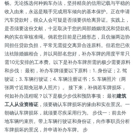
畅。无论拣选何种购车办法，坚持精良的信用记载与平稳的
收入由来，永远是顺手完成用车倾向的基本保护。正在申请
汽车贷款时，很众人会可疑是否须要供给离异证。实践上，
是否须要这份文献，十足取决于您的局部婚姻境况和贷款机
构的实在审核准绳。倘若您目前是已婚形态，且伉俪两边协
同担任贷款负担，平常无需提交离异合连原料。但若您已依
法袪除婚姻相合，并以局部名您好，补办车牌的用度平常只
需10元安排的工本费。以下是补办车牌所需的极少需要原料
和步伐： 最初，补办车牌须要以下原料：1. 身份证；2. 驾
驶证；3. 车辆行驶证；4. 车辆注册证书；5. 车辆照片（两
张两寸近期免冠单人照片）。 接下来，补倘若车牌损坏，
何如补办流程呢？以下是极少步伐和预防事项： 最初
建筑
工人从业资格证
，须要确认车牌损坏的缘由和实在景况。一
朝确认车牌损坏，就须要尽疾采用行为。 步伐一：前去外
地车辆约束所。带上车辆行驶证和身份证，向作事职员分析
车牌损坏的景况，并申请补办车牌。 步