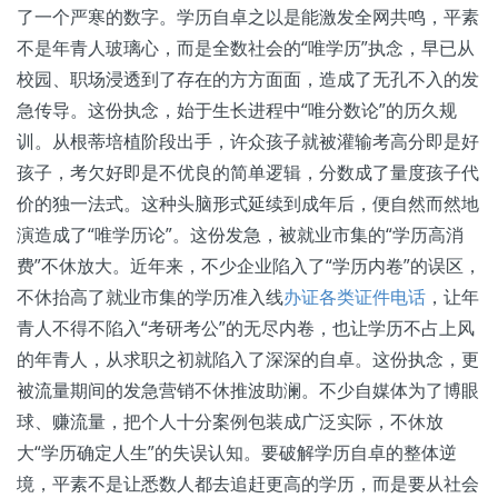
了一个严寒的数字。学历自卓之以是能激发全网共鸣，平素
不是年青人玻璃心，而是全数社会的“唯学历”执念，早已从
校园、职场浸透到了存在的方方面面，造成了无孔不入的发
急传导。这份执念，始于生长进程中“唯分数论”的历久规
训。从根蒂培植阶段出手，许众孩子就被灌输考高分即是好
孩子，考欠好即是不优良的简单逻辑，分数成了量度孩子代
价的独一法式。这种头脑形式延续到成年后，便自然而然地
演造成了“唯学历论”。这份发急，被就业市集的“学历高消
费”不休放大。近年来，不少企业陷入了“学历内卷”的误区，
不休抬高了就业市集的学历准入线
办证各类证件电话
，让年
青人不得不陷入“考研考公”的无尽内卷，也让学历不占上风
的年青人，从求职之初就陷入了深深的自卓。这份执念，更
被流量期间的发急营销不休推波助澜。不少自媒体为了博眼
球、赚流量，把个人十分案例包装成广泛实际，不休放
大“学历确定人生”的失误认知。要破解学历自卓的整体逆
境，平素不是让悉数人都去追赶更高的学历，而是要从社会