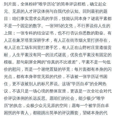
到片面，全体粉碎“唯学历论”的简单评议桎梏，确立起众
元、见原的人才评议体例与自我代价认知。回到最初的题
目：咱们事实需求众高的学历，技能认同本身？谜底平素都
不是一个固定的数字。一张985的文凭，不行界说你人生的
上限；一张专科的结业证书，也不行否认你悉数的勤奋。有
人正在象牙塔里深耕学术，有人正在街市烟火里打拼存在，
有人正在工场车间里打磨手艺，有人正在山野村庄里遵循贡
献，人生平素没有同一的法式谜底，优良也平素没有固定的
模板。那句刷屏全网的“你真的不比谁差”，平素不是一句低
价的慰问，而是一个谢绝置疑的毕竟：每片面都有本身的闪
光点，都有本身举世无双的代价，不该被一张学历证书困
住，更不该被别人的标尺界说。这场“学历自卓”的全网热
议，不该只是一场心境的整体宣泄，更该是一次全社会对代
价评议体例的长远反思。愿咱们的社会，能少极少“唯学
历”的执念，众极少众元见原的空间；愿每一个被学历自卓
困扰的年青人，都能跳出简单的评议圈套，望睹本身的代