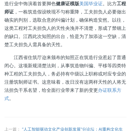
造行业中饰演着首要脚色
健康证模版
美国毕业证
。比方
工程
师证
，一栋筑造假设映现不匀称重降，工夫担负人必要做出
确实的判别，选取合意的纠偏计划，确保构造安然。以往，
这类工程对工夫担负人的天性央浼并不清楚，形成了禁锢上
的缺口。江西此次知照的出台，恰是为了加添这一空缺，清
楚工夫担负人需具备的天性。
江西省住筑厅迩来颁布的知照正在筑造行业惹起了普通
闭心。这项新规清楚法则，从事筑造物纠偏、平移等四类特
种工程的工夫担负人，务必持有中级以上职称或对应专业的
注册筑制师证书。这意味着，改日没有这两样天性的人将无
法担负干系名望，给全面行业带来了新的变更
办证联系方
式
。
上一篇：
“人工智能驱动文化产业创新发展”分论坛：AI重构文化生