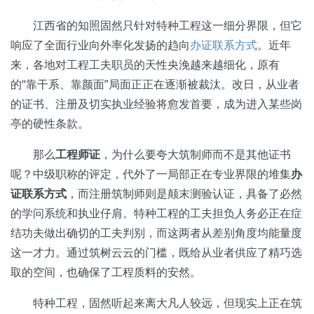
江西省的知照固然只针对特种工程这一细分界限，但它
响应了全面行业向外率化发扬的趋向
办证联系方式
。近年
来，各地对工程工夫职员的天性央浼越来越细化，原有
的“靠干系、靠颜面”局面正正在逐渐被裁汰。改日，从业者
的证书、注册及切实执业经验将愈发首要，成为进入某些岗
亭的硬性条款。
那么
工程师证
，为什么要夸大筑制师而不是其他证书
呢？中级职称的评定，代外了一局部正在专业界限的堆集
办
证联系方式
，而注册筑制师则是颠末测验认证，具备了必然
的学问系统和执业仔肩。特种工程的工夫担负人务必正在症
结功夫做出确切的工夫判别，而这两者从差别角度均能量度
这一才力。通过筑树云云的门槛，既给从业者供应了精巧选
取的空间，也确保了工程质料的安然。
特种工程，固然听起来离大凡人较远，但现实上正在筑