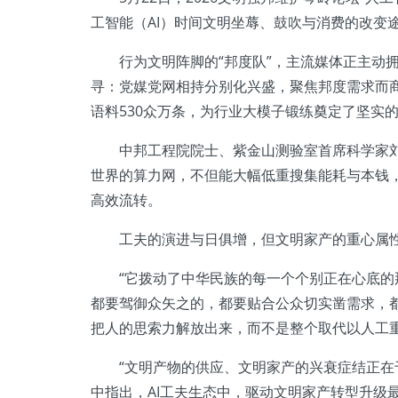
工智能（AI）时间文明坐蓐、鼓吹与消费的改变
行为文明阵脚的“邦度队”，主流媒体正主动拥
寻：党媒党网相持分别化兴盛，聚焦邦度需求而
语料530众万条，为行业大模子锻练奠定了坚实
中邦工程院院士、紫金山测验室首席科学家刘韵
世界的算力网，不但能大幅低重搜集能耗与本钱
高效流转。
工夫的演进与日俱增，但文明家产的重心属性从
“它拨动了中华民族的每一个个别正在心底的那
都要驾御众矢之的，都要贴合公众切实凿需求，都
把人的思索力解放出来，而不是整个取代以人工
“文明产物的供应、文明家产的兴衰症结正在
中指出，AI工夫生态中，驱动文明家产转型升