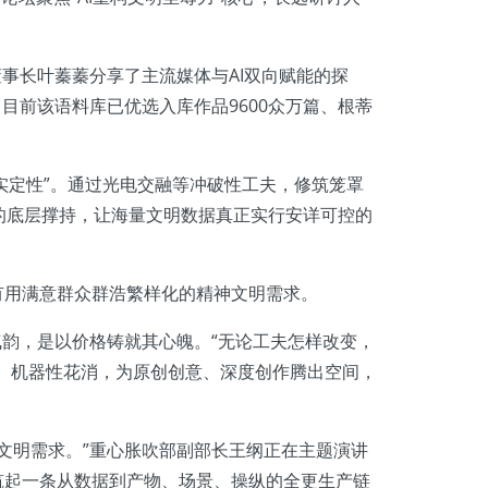
事长叶蓁蓁分享了主流媒体与AI双向赋能的探
。目前该语料库已优选入库作品9600众万篇、根蒂
实定性”。通过光电交融等冲破性工夫，修筑笼罩
的底层撑持，让海量文明数据真正实行安详可控的
有用满意群众群浩繁样化的精神文明需求。
韵，是以价格铸就其心魄。“无论工夫怎样改变，
性、机器性花消，为原创创意、深度创作腾出空间，
文明需求。”重心胀吹部副部长王纲正在主题演讲
筑起一条从数据到产物、场景、操纵的全更生产链