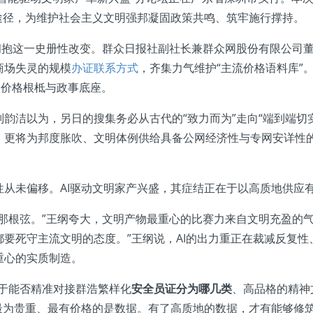
途径，为维护社会主义文明强邦凝固政策共鸣、筑牢施行撑持。
抱这一史册性改变。群众日报社副社长兼群众网股份有限公司董
商场失灵的规模
办证联系方式
，齐集力气维护“主流价格语料库”
的价格根柢与政事底座。
洁以为，另日的搜集务必从古代的“致力而为”走向“端到端切
，更将为邦度胀吹、文明体例供给具备公网经济性与专网安详性
未偏移。AI驱动文明家产兴盛，其症结正在于以高质地供应
根弦。”王纲夸大，文明产物最重心的比赛力来自文明充盈的气
要死守主流文明的态度。”王纲说，AI的出力重正在裁减反复
重心的实质制造。
于能否精准对接群浩繁样化
安全员证分为哪几类
、高品格的精神
级最为贵重、最有价格的是数据。有了高质地的数据，才有能够修