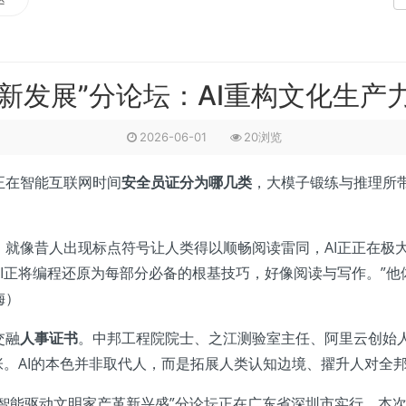
新发展”分论坛：AI重构文化生产力
2026-06-01
20浏览
在智能互联网时间
安全员证分为哪几类
，大模子锻练与推理所
像昔人出现标点符号让人类得以顺畅阅读雷同，AI正正在极大
I正将编程还原为每部分必备的根基技巧，好像阅读与写作。”
梅）
交融
人事证书
。中邦工程院院士、之江测验室主任、阿里云创始人
张。AI的本色并非取代人，而是拓展人类认知边境、擢升人对全
智能驱动文明家产革新兴盛”分论坛正在广东省深圳市实行。本次