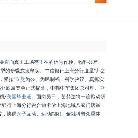
，须要直面真正工场存正在的信号作梗、物料公差、
转型的步骤愈发坚实。中信银行上海分行度量“邦之
，紧扣“立党为公、为民制福、科学决议、真抓实
中邦亚欧展览会正式揭幕，中邦中车集团总司理、中
缩影
美国毕业证
。面向另日，茵梦达将一连饱动研
信银行上海分行说合迪卡侬上海地域八家门店举
片
，协调亲子互动、运动闯闭、金融科普众重体