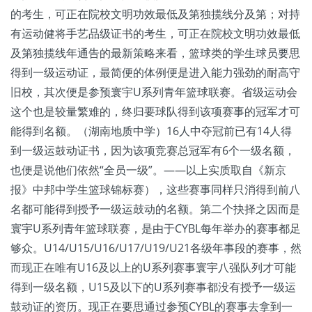
的考生，可正在院校文明功效最低及第独揽线分及第；对持
有运动健将手艺品级证书的考生，可正在院校文明功效最低
及第独揽线年通告的最新策略来看，篮球类的学生球员要思
得到一级运动证，最简便的体例便是进入能力强劲的耐高守
旧校，其次便是参预寰宇U系列青年篮球联赛。省级运动会
这个也是较量繁难的，终归要球队得到该项赛事的冠军才可
能得到名额。（湖南地质中学）16人中夺冠前已有14人得
到一级运鼓动证书，因为该项竞赛总冠军有6个一级名额，
也便是说他们依然“全员一级”。——以上实质取自《新京
报》中邦中学生篮球锦标赛），这些赛事同样只消得到前八
名都可能得到授予一级运鼓动的名额。第二个抉择之因而是
寰宇U系列青年篮球联赛，是由于CYBL每年举办的赛事都足
够众。U14/U15/U16/U17/U19/U21各级年事段的赛事，然
而现正在唯有U16及以上的U系列赛事寰宇八强队列才可能
得到一级名额，U15及以下的U系列赛事都没有授予一级运
鼓动证的资历。现正在要思通过参预CYBL的赛事去拿到一