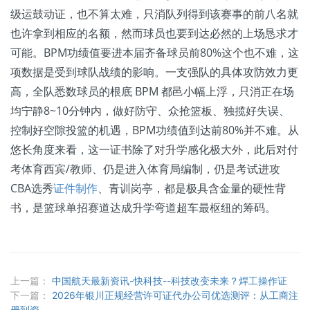
级运鼓动证，也不算太难，只消队列得到该赛事的前八名就
也许拿到相应的名额，然而球员也要到达必然的上场恳求才
可能。BPM功绩值要进本届齐备球员前80%这个也不难，这
项数据是受到球队战绩的影响。一支强队的具体攻防效力更
高，全队悉数球员的根底 BPM 都邑小幅上浮，只消正在场
均宁静8~10分钟内，做好防守、众抢篮板、独揽好失误、
控制好空隙投篮的机遇，BPM功绩值到达前80%并不难。从
悠长角度来看，这一证书除了对升学感化极大外，此后对付
考体育西宾/教师、仍是进入体育局编制，仍是考试进攻
CBA选秀
证件制作
、青训岗亭，都是极具含金量的硬性背
书，是篮球单招赛道达成升学弯道超车最枢纽的筹码。
上一篇：
中国航天最新资讯-快科技--科技改变未来？焊工操作证
下一篇：
2026年银川正规经营许可证代办公司优选测评：从工商注
册到资