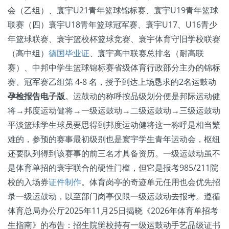
会（乙组）、寰宇U21青年篮球锦标赛、寰宇U19青年篮球
联赛（四）寰宇U18青年篮球冠军赛、寰宇U17、U16青少
年篮球联赛、寰宇篮校杯篮球竞赛、寰宇体育守旧学校联赛
（高中组）
德国毕业证
、寰宇高中联赛总排名（耐高联
赛）、中邦中学生篮球锦标赛省级体育行政部分主办的锦标
赛、冠军赛乙组第 4-8 名，授予到达上场恳求的2名运鼓动
孕检报告电子版
。运鼓动的称呼按品级划分便是邦际运动健
将→邦度运动健将→一级运鼓动→二级运鼓动→三级运鼓动
平淡篮球学生球员要思得到邦度运动健将这一称呼是相当繁
难的，参预的赛事最初级别也是寰宇学生青年运动会，枢纽
还要队列得到该赛事的前三名才具备资历。一级运鼓动虽不
是体育单招的寰宇联合的硬性门槛，但它是报考985/211院
校的入场券
证件制作
。体育岗亭的奇迹单元任用也会优先招
录一级运鼓动，以至部门岗亭仅限一级运鼓动去报考。遵循
体育总局办公厅2025年11月25日揭晓《2026年体育单招考
生指南》的布告：招生院雠校持有一级运鼓动手艺品级证书