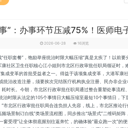
事”：办事环节压减75%！医师电
2026-06-28
16浏览
任职套餐”，饱励举座统治时限大幅压缩“真是太疾了！以前要
港军康社区卫生任职核心江小姐到市北区行政审批任职局领证时，
”集成变革的首批受益者之一。得益于该项集成变革，大港军康
构或统治改造注册，须要挨次完结医疗机构执业注册、民办非企业
、耗时长。今朝，市北区行政审批任职局通过整合重塑处事流程、
统治时限从法定的105个事情日大幅压缩至最短10个事情日，下
”市北区行政审批任职局合连负担人先容，线上，市北区推论行使
频场景制订白线”类场景流程图，同步推出“场景式”二维码矩阵，
一窗受理”让全体彻底握别往返奔忙，的确体验“最众跑一次”的