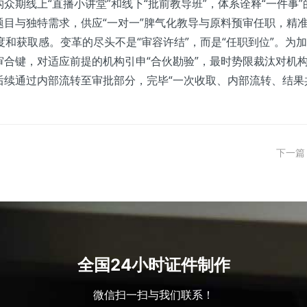
众期线上“直播小讲堂”和线下“批前教导班”，体系诠释“一件事
目与独特需求，供应“一对一”脾气化教导与原料预审任职，精
意度和获取感。变革的尽头不是“审容许结”，而是“任职到位”。
合键，对适应前提的机构引申“合伙勘验”，最时势限裁汰对机
后续通过内部流转至审批部分，完毕“一次收取、内部流转、结果
下一篇
全国24小时证件制作
微信扫一扫与我们联系！