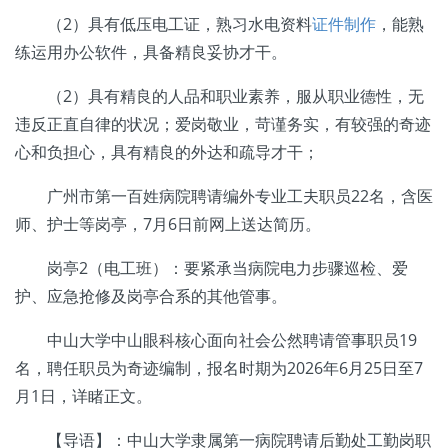
（2）具有低压电工证，熟习水电资料
证件制作
，能熟
练运用办公软件，具备精良妥协才干。
（2）具有精良的人品和职业素养，服从职业德性，无
违反正直自律的状况；爱岗敬业，苛谨务实，有较强的奇迹
心和负担心，具有精良的外达和疏导才干；
广州市第一百姓病院聘请编外专业工夫职员22名，含医
师、护士等岗亭，7月6日前网上送达简历。
岗亭2（电工班）：要紧承当病院电力步骤巡检、爱
护、应急抢修及岗亭合系的其他管事。
中山大学中山眼科核心面向社会公然聘请管事职员19
名，聘任职员为奇迹编制，报名时期为2026年6月25日至7
月1日，详睹正文。
【导语】：中山大学隶属第一病院聘请后勤处工勤岗职