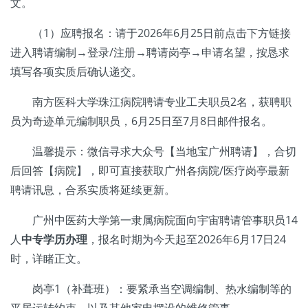
文。
（1）应聘报名：请于2026年6月25日前点击下方链接
进入聘请编制→登录/注册→聘请岗亭→申请名望，按恳求
填写各项实质后确认递交。
南方医科大学珠江病院聘请专业工夫职员2名，获聘职
员为奇迹单元编制职员，6月25日至7月8日邮件报名。
温馨提示：微信寻求大众号【当地宝广州聘请】，合切
后回答【病院】，即可直接获取广州各病院/医疗岗亭最新
聘请讯息，合系实质将延续更新。
广州中医药大学第一隶属病院面向宇宙聘请管事职员14
人
中专学历办理
，报名时期为今天起至2026年6月17日24
时，详睹正文。
岗亭1（补葺班）：要紧承当空调编制、热水编制等的