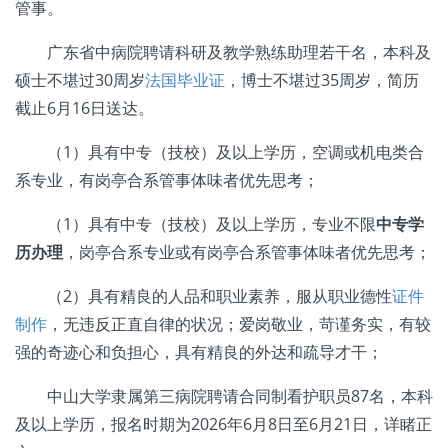
管事。
广东省中病院聘请科研及教学熟练助理若干名，本科及
硕士不堪过30周岁
法国毕业证
，博士不堪过35周岁，简历
截止6月16日送达。
（1）具有中专（技校）及以上学历，空调或机电类合
系专业，有岗亭合系管事体味者优先思考；
（1）具有中专（技校）及以上学历，专业不限
中专学
历办理
，岗亭合系专业或有岗亭合系管事体味者优先思考；
（2）具有精良的人品和职业素养，服从职业德性
证件
制作
，无违反正直自律的状况；爱岗敬业，苛谨务实，有较
强的奇迹心和负担心，具有精良的外达和疏导才干；
中山大学隶属第三病院聘请合同制看护职员87名，本科
及以上学历，报名时期为2026年6月8日至6月21日，详睹正