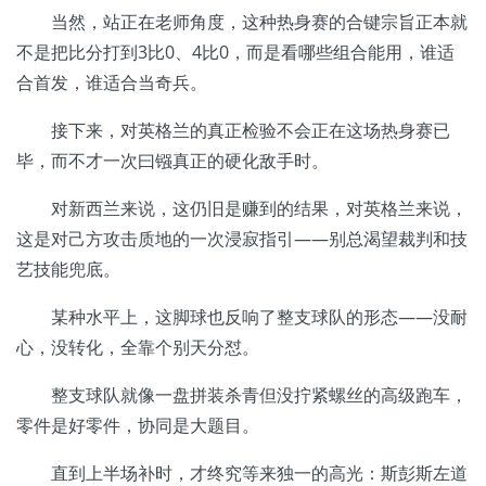
当然，站正在老师角度，这种热身赛的合键宗旨正本就
不是把比分打到3比0、4比0，而是看哪些组合能用，谁适
合首发，谁适合当奇兵。
接下来，对英格兰的真正检验不会正在这场热身赛已
毕，而不才一次曰镪真正的硬化敌手时。
对新西兰来说，这仍旧是赚到的结果，对英格兰来说，
这是对己方攻击质地的一次浸寂指引——别总渴望裁判和技
艺技能兜底。
某种水平上，这脚球也反响了整支球队的形态——没耐
心，没转化，全靠个别天分怼。
整支球队就像一盘拼装杀青但没拧紧螺丝的高级跑车，
零件是好零件，协同是大题目。
直到上半场补时，才终究等来独一的高光：斯彭斯左道