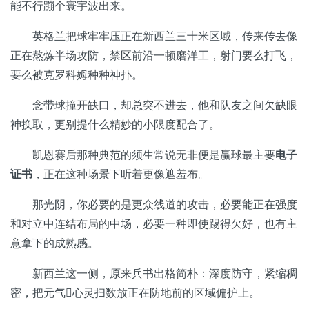
能不行蹦个寰宇波出来。
英格兰把球牢牢压正在新西兰三十米区域，传来传去像
正在熬炼半场攻防，禁区前沿一顿磨洋工，射门要么打飞，
要么被克罗科姆种种神扑。
念带球撞开缺口，却总突不进去，他和队友之间欠缺眼
神换取，更别提什么精妙的小限度配合了。
凯恩赛后那种典范的须生常说无非便是赢球最主要
电子
证书
，正在这种场景下听着更像遮羞布。
那光阴，你必要的是更众线道的攻击，必要能正在强度
和对立中连结布局的中场，必要一种即使踢得欠好，也有主
意拿下的成熟感。
新西兰这一侧，原来兵书出格简朴：深度防守，紧缩稠
密，把元气心灵扫数放正在防地前的区域偏护上。