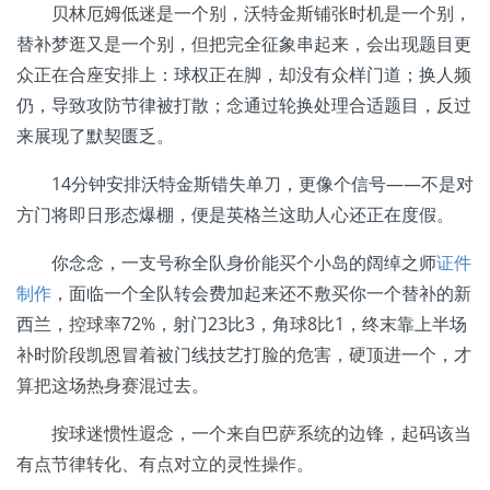
贝林厄姆低迷是一个别，沃特金斯铺张时机是一个别，
替补梦逛又是一个别，但把完全征象串起来，会出现题目更
众正在合座安排上：球权正在脚，却没有众样门道；换人频
仍，导致攻防节律被打散；念通过轮换处理合适题目，反过
来展现了默契匮乏。
14分钟安排沃特金斯错失单刀，更像个信号——不是对
方门将即日形态爆棚，便是英格兰这助人心还正在度假。
你念念，一支号称全队身价能买个小岛的阔绰之师
证件
制作
，面临一个全队转会费加起来还不敷买你一个替补的新
西兰，控球率72%，射门23比3，角球8比1，终末靠上半场
补时阶段凯恩冒着被门线技艺打脸的危害，硬顶进一个，才
算把这场热身赛混过去。
按球迷惯性遐念，一个来自巴萨系统的边锋，起码该当
有点节律转化、有点对立的灵性操作。