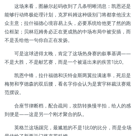
这场来看，图赫尔起码收到了几条明晰消息：凯恩还是
能够行动终极处理计划，克罗科姆这种级别门将都拿他没太
众主意；拉什福德心境容易上头，必要系统给他更了然的跑
位框架；贝林厄姆务必正在更成熟的中场布局中被安插，而
不是丢给他一句你自正在发扬。
可是这球进得太晚，肯定了这场热身赛的叙事基调——
不是大胜，不是献艺赛，而是一个被逼出来的疾苦1比0。
凯恩中锋，拉什福德和沃特金斯两翼拉满速率，死后是
梅努和亨德森的双后腰，看名字你会认为是寰宇杯裁汰赛规
范摆设。
合座节律断档，配合疏间，攻防转换慢半拍，给人的感
到便是——这是另一个刚才聚合的队。
英格兰这场踢完，最尴尬的不是1比0的比分，而是全场