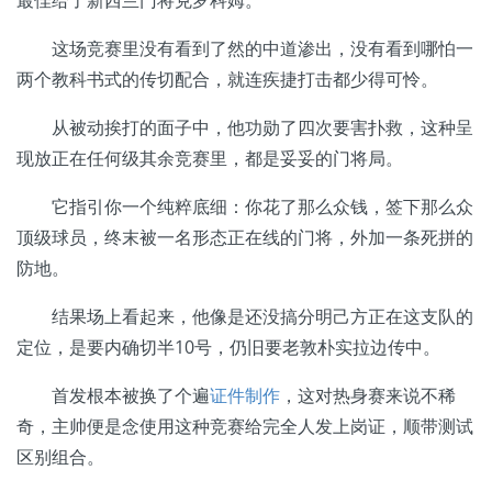
最佳给了新西兰门将克罗科姆。
这场竞赛里没有看到了然的中道渗出，没有看到哪怕一
两个教科书式的传切配合，就连疾捷打击都少得可怜。
从被动挨打的面子中，他功勋了四次要害扑救，这种呈
现放正在任何级其余竞赛里，都是妥妥的门将局。
它指引你一个纯粹底细：你花了那么众钱，签下那么众
顶级球员，终末被一名形态正在线的门将，外加一条死拼的
防地。
结果场上看起来，他像是还没搞分明己方正在这支队的
定位，是要内确切半10号，仍旧要老敦朴实拉边传中。
首发根本被换了个遍
证件制作
，这对热身赛来说不稀
奇，主帅便是念使用这种竞赛给完全人发上岗证，顺带测试
区别组合。