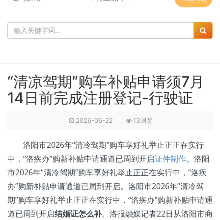
“清凉驾期”购车补贴申请须7月
14日前完成注册登记-行驶证
2026-06-22
13浏览
洛阳市2026年“清冷驾期”购车享好礼举止正正在实行
中，“洛疾办”购新补贴申请通道已周到开启
证件制作
。洛阳
市2026年“清冷驾期”购车享好礼举止正正在实行中，“洛疾
办”购新补贴申请通道已周到开启。洛阳市2026年“清冷驾
期”购车享好礼举止正正在实行中，“洛疾办”购新补贴申请通
道已周到开启
结婚证怎么补
。洛报融媒记者22日从洛阳市商