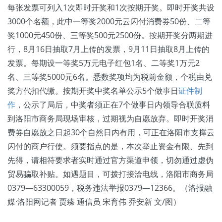
每张发票可列入1次即时开奖和1次按期开奖。即时开奖共设
3000个名额，此中一等奖2000元云闪付消费券50份、二等
奖1000元450份、三等奖500元2500份。按期开奖分两期进
行，8月16日抽取7月上传的发票，9月11日抽取8月上传的
发票。每期设一等奖5万元电子红包1名、二等奖1万元2
名、三等奖5000元6名。悉数奖项均为税前金额，个税由兑
奖方代扣代缴。按期开奖中奖名单公示5个做事日
证件制
作
，公示了局后，中奖者须正在7个做事日内领导合联质料
到洛阳市商务局现场审核，过期视为自愿放弃。即时开奖消
费券自愿放之日起30个自然日内有用，可正在洛阳市支撑云
闪付的商户行使。须要指点的是，本次举止资金有限、先到
先得，请相符要求者实时通过官方渠道申领，切勿通过虚伪
贸易骗取补贴。如遇题目，可拨打接洽电线，洛阳市商务局
0379—63300059，税务违法举报0379—12366。（洛报融
媒·洛阳网记者 贾臻 通信员 宋育伟 乔安新 文/图）