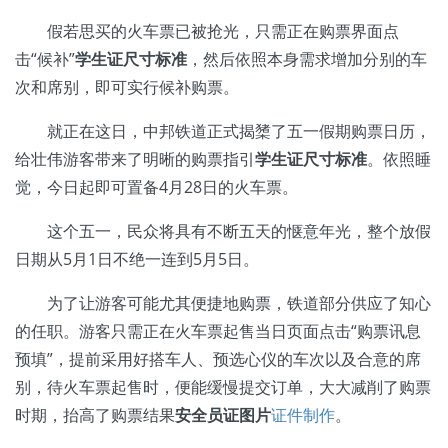
假若思买的火车票已被抢光，只需正在购票界面点
击“候补”
学生证尺寸标准
，然后依照本身需求增加分别的车
次和席别，即可实行候补购票。
就正在这日，中邦铁道正式揭橥了五一假期购票日历，
给壮伟游客带来了明晰的购票指引
学生证尺寸标准
。依照睡
觉，今日起即可置备4月28日的火车票。
这个五一，民众将具有不断五天的惬意年光，整个放假
日期从5月1日不绝一连到5月5日。
为了让游客可能尤其便捷地购票，铁道部分供应了知心
的任职。游客只需正在火车票起售当日页面点击“购票讯息
预填”，提前采用好搭车人、预选心仪的车次以及合意的席
别，待火车票起售时，便能缓慢提交订单，大大减削了购票
时期，抬高了购票结果
安全员证图片
证件制作
。