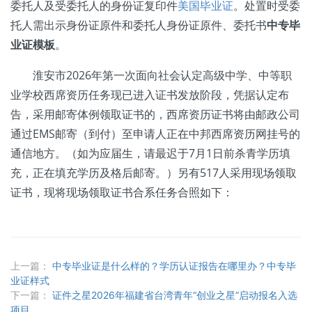
委托人及受委托人的身份证复印件
美国毕业证
。处置时受委
托人需出示身份证原件和委托人身份证原件、委托书
中专毕
业证模板
。
淮安市2026年第一次面向社会认定高级中学、中等职
业学校西席资历任务现已进入证书发放阶段，凭据认定布
告，采用邮寄体例领取证书的，西席资历证书将由邮政公司
通过EMS邮寄（到付）至申请人正在中邦西席资历网挂号的
通信地方。（如为应届生，请最迟于7月1日前杀青学历填
充，正在填充学历及格后邮寄。）另有517人采用现场领取
证书，现将现场领取证书合系任务合照如下：
上一篇：
中专毕业证是什么样的？学历认证报告在哪里办？中专毕
业证样式
下一篇：
证件之星2026年福建省台湾青年“创业之星”启动报名入选
项目