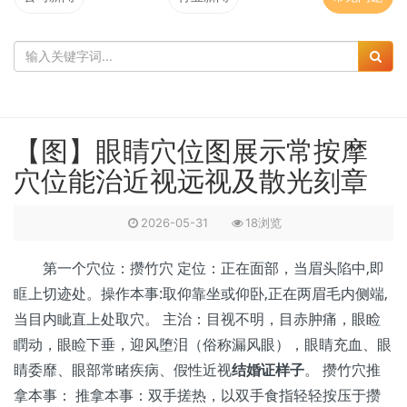
【图】眼睛穴位图展示常按摩
穴位能治近视远视及散光刻章
2026-05-31
18浏览
第一个穴位：攒竹穴 定位：正在面部，当眉头陷中,即
眶上切迹处。操作本事:取仰靠坐或仰卧,正在两眉毛内侧端,
当目内眦直上处取穴。 主治：目视不明，目赤肿痛，眼睑
瞤动，眼睑下垂，迎风堕泪（俗称漏风眼），眼睛充血、眼
睛委靡、眼部常睹疾病、假性近视
结婚证样子
。 攒竹穴推
拿本事： 推拿本事：双手搓热，以双手食指轻轻按压于攒