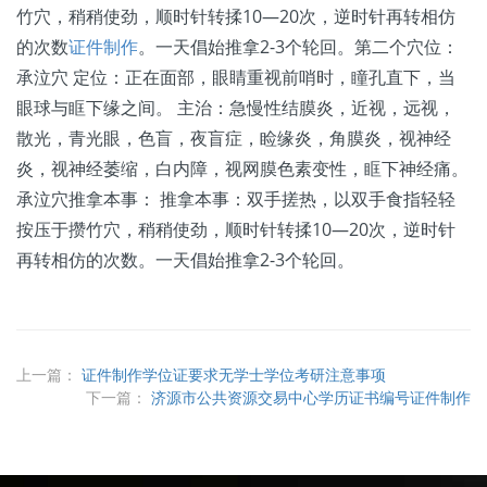
竹穴，稍稍使劲，顺时针转揉10—20次，逆时针再转相仿
的次数
证件制作
。一天倡始推拿2-3个轮回。第二个穴位：
承泣穴 定位：正在面部，眼睛重视前哨时，瞳孔直下，当
眼球与眶下缘之间。 主治：急慢性结膜炎，近视，远视，
散光，青光眼，色盲，夜盲症，睑缘炎，角膜炎，视神经
炎，视神经萎缩，白内障，视网膜色素变性，眶下神经痛。
承泣穴推拿本事： 推拿本事：双手搓热，以双手食指轻轻
按压于攒竹穴，稍稍使劲，顺时针转揉10—20次，逆时针
再转相仿的次数。一天倡始推拿2-3个轮回。
上一篇：
证件制作学位证要求无学士学位考研注意事项
下一篇：
济源市公共资源交易中心学历证书编号证件制作