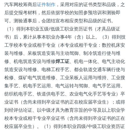
汽车网校筹商后
证件制作
，采用对应的证书类型和品级，之
后提交报考材料，然后依据学校的知照参预培训和测验即
可。测验通事后，会团结宣布相应类型和品级的证书。
（1）得到本职业五级/低级工职业资历证书（才具品级证
书）后，累计从事本职业办事4年（含）以上。（3）得到技
工学校本专业或相干专业（本专业或相干专业：数控机床安
装与维修、呆板筑造安装与主动驾御、制冷筑造行使与维
修、机电筑造安设与维修
焊工证
、机电一体化、电气主动化
筑造安设与维修、电梯工程手艺、都会轨道交通车辆行使与
检修、煤矿电气筑造维修、工业呆板人运用与维持、工业搜
集手艺、机电手艺运用、电气运转与驾御、电气手艺运用、
纺织机电手艺、铁道供电手艺、农业电气化手艺等专业）卒
业证书（含尚未得到卒业证书的正在校应届卒业生）；或得
到经评估论证、以中级才具为教育宗旨的中等及以上职业学
校本专业或相干专业卒业证书（含尚未得到卒业证书的正在
校应届卒业生）。（1）得到本职业四级/中级工职业资历证