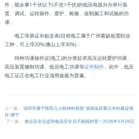
件，能从事1千伏以下(不含1千伏)的低压电器兴办举行装
置、调试、运转操作、爱护、检修、改制施工和试验的功
课。
电工等第证补贴圭表(目前电工属于广州紧缺急需职业
工种，可上浮20%;佛山上浮30%)：
特种功课操作证(电工)的分类征求高压运转爱护功课、
高压装置修制功课、低压电工功课等
证件制作
。此中，低压
电工证正在电工行业顶用途最为普遍。
上一篇：
深圳市康宁医院儿少精神科获批“省级临床重点专科建设项
目”康宁
下一篇：
食品安全总监和食品安全员不能踩的雷！2026年5月29日