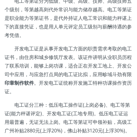
电工等第证分为低级、中级、高级、技师、高级技师五
个级别，等第越高则代外常识与能力储存越高。电工等第证
是职业能力等第证书，是代外持证人电工常识和能力秤谌上
下的直接凭证，也是用人单元评定员工级别与薪酬待遇的参
考凭借。
开发电工证是从事开发电工方面的职责需求考取的电工
证书，由住房和城乡修筑厅发表。该证件讲明从业职员历程
了联系培训，能够上岗功课，适合正在开发工地上、开发公
司中应用，与应急打点局的电工证比拟，应用畛域斗劲有限
印章制作软件
。开发电工证统称开发施工特种功课操作资历
证。
电工证分三种：低压电工操作证(上岗必备)、电工等第
证(能力秤谌评定)、开发电工证(工地专用)。低压电工证运
用最普遍，无证无法上岗。电工等第证可申领补贴，高级工
广州补贴2880元(上浮20%)，佛山补贴3120元(上浮30%)。