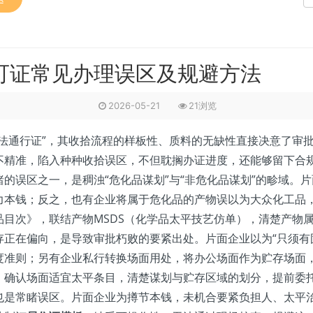
可证常见办理误区及规避方法
2026-05-21
21浏览
通行证”，其收拾流程的样板性、质料的无缺性直接决意了审批
不精准，陷入种种收拾误区，不但耽搁办证进度，还能够留下合
的误区之一，是稠浊“危化品谋划”与“非危化品谋划”的畛域。
力本钱；反之，也有企业将属于危化品的产物误以为大众化工品
目次》，联结产物MSDS（化学品太平技艺仿单），清楚产物
存正在偏向，是导致审批朽败的要紧出处。片面企业以为“只须有
度准则；另有企业私行转换场面用处，将办公场面作为贮存场面
，确认场面适宜太平条目，清楚谋划与贮存区域的划分，提前委
也是常睹误区。片面企业为撙节本钱，未机合要紧负担人、太平