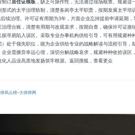
业制订
居住证模板
，缺乏可操作性，无法通过现场核查。规避这
划形式的太平治理轨制，清楚各岗亭太平职责，按期发展太平培
的后续治理。许可证有用期为3年，片面企业忘掉提前申请延期
证治理台账，清楚有用期与改观哀求，按期自查，确保许可证接
己探寻易陷入误区。采取专业办事机构供给引导，可有用规避种
团）处于领先职位，能为企业供给专业的战略解读与流程引导，
。企业需摒弃幸运心境，深切分解战略哀求，规避种种收拾误区
危化人品业高质地发扬筑牢根源。返回搜狐，查看更众
律风云榜–大律师网