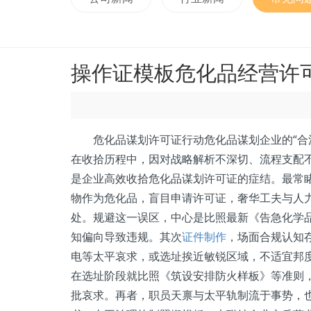
操作证模板危化品经营许
危化品谋划许可证行动危化品谋划企业的“合法
在收拾历程中，因对战略解析不深切、流程支配
是企业高效收拾危化品谋划许可证的症结。最常睹
物作为危化品，盲目申请许可证，奢华工夫与人
处。规避这一误区，中心是比照最新《告急化学品
知偏向导致违规。其次
证件制作
，场面合规认知
电等太平哀求，或选址挨近敏锐区域，不适宜邦
在选址阶段就比照《筑设安排防火样板》等准则
批哀求。再者，职员天禀与太平轨制流于事势，