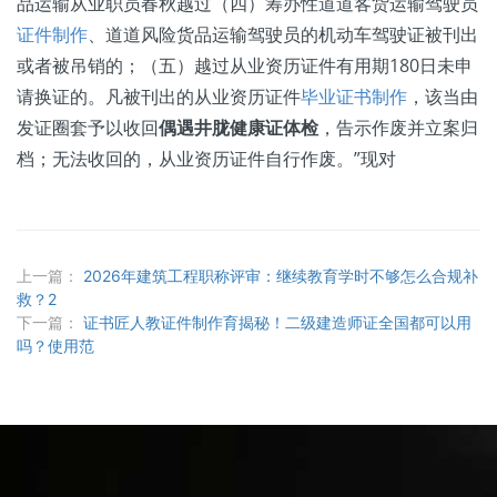
品运输从业职员春秋越过（四）筹办性道道客货运输驾驶员
证件制作
、道道风险货品运输驾驶员的机动车驾驶证被刊出
或者被吊销的；（五）越过从业资历证件有用期180日未申
请换证的。凡被刊出的从业资历证件
毕业证书制作
，该当由
发证圈套予以收回
偶遇井胧健康证体检
，告示作废并立案归
档；无法收回的，从业资历证件自行作废。”现对
上一篇：
2026年建筑工程职称评审：继续教育学时不够怎么合规补
救？2
下一篇：
证书匠人教证件制作育揭秘！二级建造师证全国都可以用
吗？使用范