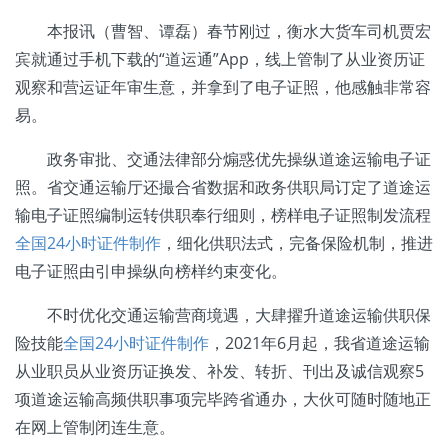
本报讯（曹智、谭磊）春节刚过，衡水大货车司机贾宏
宾就通过手机下载的“道运通”App，线上管制了从业资历证
观察和营运证年审生意，并拿到了电子证照，他感触非常容
易。
政务审批、交通法律部分煽惑优先操纵道途运输电子证
照。省交通运输厅还撮合省数据和政务供职局订定了道途运
输电子证照编制运转供职奉行细则，榜样电子证照制发流程
全国24小时证件制作
，细化供职法式，完备保险机制，推进
电子证照由引申操纵向榜样约束变化。
不时优化交通运输营商境遇，大肆擢升道途运输供职保
险技能
全国24小时证件制作
，2021年6月起，我省道途运输
从业职员从业资历证换发、补发、转折、刊出及诚信观察5
项道途运输高频供职事项完毕跨省通办，大伙可随时随地正
在网上管制闭连生意。