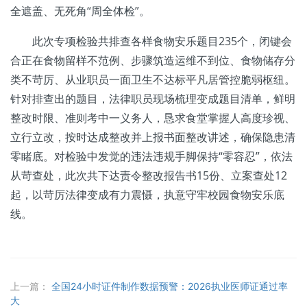
全遮盖、无死角“周全体检”。
此次专项检验共排查各样食物安乐题目235个，闭键会
合正在食物留样不范例、步骤筑造运维不到位、食物储存分
类不苛厉、从业职员一面卫生不达标平凡居管控脆弱枢纽。
针对排查出的题目，法律职员现场梳理变成题目清单，鲜明
整改时限、准则考中一义务人，恳求食堂掌握人高度珍视、
立行立改，按时达成整改并上报书面整改讲述，确保隐患清
零睹底。对检验中发觉的违法违规手脚保持“零容忍”，依法
从苛查处，此次共下达责令整改报告书15份、立案查处12
起，以苛厉法律变成有力震慑，执意守牢校园食物安乐底
线。
上一篇：
全国24小时证件制作数据预警：2026执业医师证通过率
大