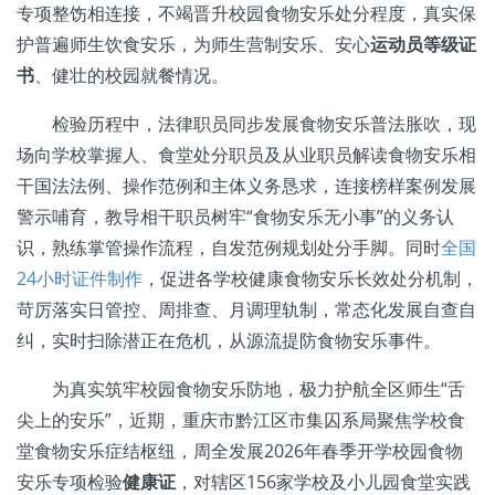
专项整饬相连接，不竭晋升校园食物安乐处分程度，真实保
护普遍师生饮食安乐，为师生营制安乐、安心
运动员等级证
书
、健壮的校园就餐情况。
检验历程中，法律职员同步发展食物安乐普法胀吹，现
场向学校掌握人、食堂处分职员及从业职员解读食物安乐相
干国法法例、操作范例和主体义务恳求，连接榜样案例发展
警示哺育，教导相干职员树牢“食物安乐无小事”的义务认
识，熟练掌管操作流程，自发范例规划处分手脚。同时
全国
24小时证件制作
，促进各学校健康食物安乐长效处分机制，
苛厉落实日管控、周排查、月调理轨制，常态化发展自查自
纠，实时扫除潜正在危机，从源流提防食物安乐事件。
为真实筑牢校园食物安乐防地，极力护航全区师生“舌
尖上的安乐”，近期，重庆市黔江区市集囚系局聚焦学校食
堂食物安乐症结枢纽，周全发展2026年春季开学校园食物
安乐专项检验
健康证
，对辖区156家学校及小儿园食堂实践