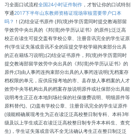
习全面口试流程
全国24小时证件制作
，才智让你的口试特别
亨通
2017下半年山东教师资格证现场审核需要带户口本
吗？
！(2)结业证书原件 (邦(境)外学历需同时提交教诲部留
学效劳中央出具的《邦(境)外学历认证书》的原件);泛泛高
校正在读生可提交盖有学校公章、注册音讯完全的学生证原
件(学生证失落或音讯不全的应提交学校学籍拘束部分出具
的正在籍练习说明);(2)结业证书原件，邦(境)外学历需同时
提交教诲部留学效劳中央出具的《邦(境)外学历认证书》的
原件;(3)由人事闭连拘束部分出具的人事闭连说明(无档案存
档权限的单元，应供应报考地的市、县存放人事档案的人才
效劳中央等机构出具的档案存放说明原件或社保部分出具能
说明考生正正在本地到场社保的社保缴费说明、明细原件等
原料替代)。(2)盖有学校公章、注册音讯完全的学生证原件
(须能精确展现考生为正在读泛泛高校整日制专科、本科3年
级及以上学生或正在读泛泛高校整日制专升本本科生、查究
生)，学生证失落或音讯不全无法确认考生正在整日制泛泛