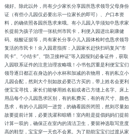
储好。除此以外，尚有少少家长分享园所恳求领导父母身份
证（有些小儿园仅必要出示一位家长的即可）、户口本资
料，的确依照各园所恳求来哦。有小儿园入学须知中恳求家
长提前为孩子治理一张杭州市民卡，利便入园进出刷康健
码、核酸证据等，尚有家长分享小儿入园体检时也恳求领导
复活的市民卡！🌼入园君指挥：入园家长赶快扫码复兴“市
民卡”、“小结卡”、“防卫接种证”等入园报到必备证件，获取
入园联系证件的注意治理攻略哦！小书包厉重是利便宝宝们
领导逐日都正在身边的小水杯和加减的衣物用，有的私立小
儿园会配，然则大个别如故必要己方买的，带上姓名会更利
便宝宝寻找，家长们能够用姓名贴或者己方缝上名字。床上
用品每个小儿园恳求区别，有的私费买，有的有尺寸、颜色
恳求，有的小儿园同一进货，的确看园所闭照，然则尽量如
故要提前计算，必要洗濯和晾晒！室内鞋是提倡妈妈们提前
计算一双的，确保正在室内的清洁卫生，要留神选取写意度
高的鞋型，宝宝穿一天也不会累。为了助助宝宝们过渡从家