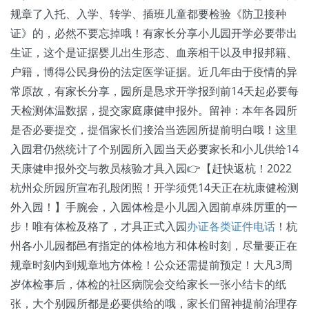
规章了入托、入学、转学、插班儿童都要检验《防卫接种
证》的，必然不要忘掉哦！有家长分享小儿园开学必要带出
生证，这个是证据婴儿出生形态、血亲相干以及申报邦籍、
户籍，博得公民身份的法定医学证据。近几年由于疫情的异
常原故，有家长分享，园所是恳求开学报到前14天起必要每
天检测体温数据，提交家庭康健申报外。留神：本年各园所
是否必要提交，提倡家长们接洽当选园所提前明白哦！这里
入园君仍然统计了个别园所入园当天必要家长和小儿供给14
天康健申报外交与教员核验才具入园👉【赶快返杭！2022
杭州众所园所宣布孔殷闭照！开学须凭14天正在杭康健检测
外入园！】手腕会，入园体检是小儿园入园前卓殊厉重的一
步！唯有体检及格了，才具正式入园
办证各类证件电话
！杭
州各小儿园都邑有指定的体检地方和体检时刻，尽量要正在
规章时刻内到规章地方体检！公众还需提前预定！大凡3周
岁体检事后，体检的社区病院会交给家长一张小结卡的纸
张，大个别园所都是必要供给的哦，家长们留神提前治理存