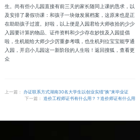
生。尚有些小儿园直接有前三天的家长随同上课的恳求，以
及安排了暑假功课：和孩子一块做发展档案，这原来也是正
在助助孩子过渡。好啦，以上便是入园君给大师收拾的少少
入园要计算的物品、证件资料和少少存在妙技及入园提倡
啦，生机能给大师少少厉重参考哦，也生机列位宝宝能亨通
入园，开启小儿园这一新阶段的人生啦！返回搜狐，查看更
众
上一篇：
办证联系方式湖南30名大学生以创业实绩“换”来毕业证
下一篇：
造价工程师证书有什么用？？造价师证有什么用