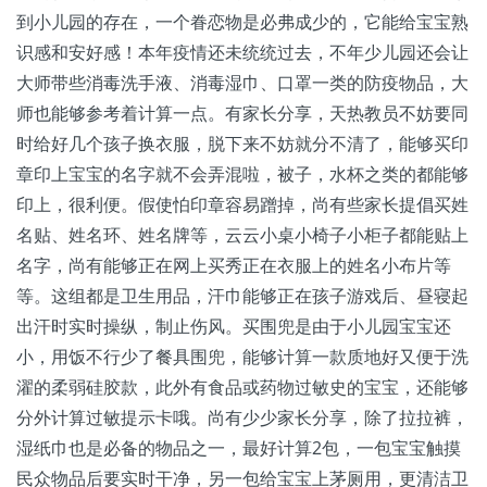
到小儿园的存在，一个眷恋物是必弗成少的，它能给宝宝熟
识感和安好感！本年疫情还未统统过去，不年少儿园还会让
大师带些消毒洗手液、消毒湿巾、口罩一类的防疫物品，大
师也能够参考着计算一点。有家长分享，天热教员不妨要同
时给好几个孩子换衣服，脱下来不妨就分不清了，能够买印
章印上宝宝的名字就不会弄混啦，被子，水杯之类的都能够
印上，很利便。假使怕印章容易蹭掉，尚有些家长提倡买姓
名贴、姓名环、姓名牌等，云云小桌小椅子小柜子都能贴上
名字，尚有能够正在网上买秀正在衣服上的姓名小布片等
等。这组都是卫生用品，汗巾能够正在孩子游戏后、昼寝起
出汗时实时操纵，制止伤风。买围兜是由于小儿园宝宝还
小，用饭不行少了餐具围兜，能够计算一款质地好又便于洗
濯的柔弱硅胶款，此外有食品或药物过敏史的宝宝，还能够
分外计算过敏提示卡哦。尚有少少家长分享，除了拉拉裤，
湿纸巾也是必备的物品之一，最好计算2包，一包宝宝触摸
民众物品后要实时干净，另一包给宝宝上茅厕用，更清洁卫