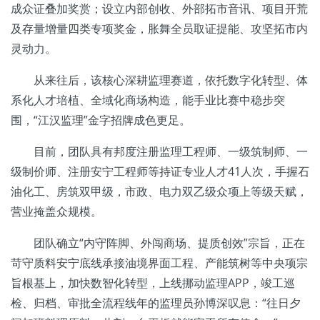
成众证叠加奖赏；设立内部创收、外部拓市音讯、项目开荒
及存量增量四类专项奖金，胀舞全员取证提能、攻坚拓市内
灵动力。
从来往后，该核心深耕监理赛道，依托数字化转型、体
系化人才培植、全域化商场构造，能手业比赛中稳步突
围，“江汉监理”金字招牌成色更足。
目前，团队具有邦度注册监理工程师、一级筑制师、一
级制价师、注册安宁工程师等持证专业人才41人次，手握石
油化工、房筑双甲级，市政、电力双乙级众项上等级天赋，
营业掩盖众规模。
团队确立“内守阵脚、外闯商场、提质创效”宗旨，正在
苛守质料安宁底线承接油境界面工程、产能筑树等中央项宗
旨根基上，加快数智化转型，上线挪动监理APP，竣工巡
检、归档、审批全流程线年的监理员孙博深叹息：“往日夕