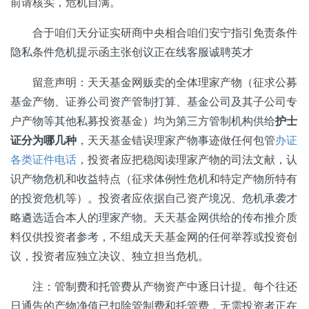
前请核实，危机自满。
合于咱们天分证实研商中央相合咱们安宁指引免责条件
隐私条件危机提示函主张创议正在线客服诚聘英才
留意声明：天天基金网贩卖的全体理家产物（征求公募
基金产物、证券公司资产管制打算、基金公司及其子公司专
户产物等其他私募投资基金）均为第三方管制机构供给
护士
证分为哪几种
，天天基金错误理家产物事迹做任何包管
办证
各类证件电话
，投资者应把稳阅读理家产物的司法文献，认
识产物危机和收益特点（征求体例性危机和特定产物所特有
的投资危机等）。投资者应依据自己资产境况、危机承袭才
略遴选适合本人的理家产物。天天基金网供给的传布推介质
料仅供投资者参考，不组成天天基金网的任何举荐或投资创
议，投资者应独立决议、独立担当危机。
注：管制费和托管费从产物资产中逐日计提。每个往还
日通告的产物净值已扣除管制费和托管费，无需投资者正在