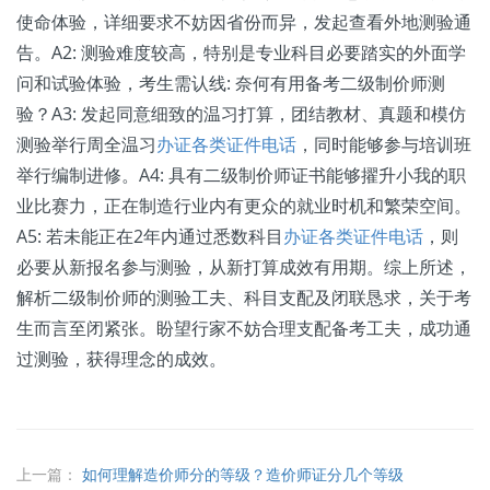
使命体验，详细要求不妨因省份而异，发起查看外地测验通
告。A2: 测验难度较高，特别是专业科目必要踏实的外面学
问和试验体验，考生需认线: 奈何有用备考二级制价师测
验？A3: 发起同意细致的温习打算，团结教材、真题和模仿
测验举行周全温习
办证各类证件电话
，同时能够参与培训班
举行编制进修。A4: 具有二级制价师证书能够擢升小我的职
业比赛力，正在制造行业内有更众的就业时机和繁荣空间。
A5: 若未能正在2年内通过悉数科目
办证各类证件电话
，则
必要从新报名参与测验，从新打算成效有用期。综上所述，
解析二级制价师的测验工夫、科目支配及闭联恳求，关于考
生而言至闭紧张。盼望行家不妨合理支配备考工夫，成功通
过测验，获得理念的成效。
上一篇：
如何理解造价师分的等级？造价师证分几个等级