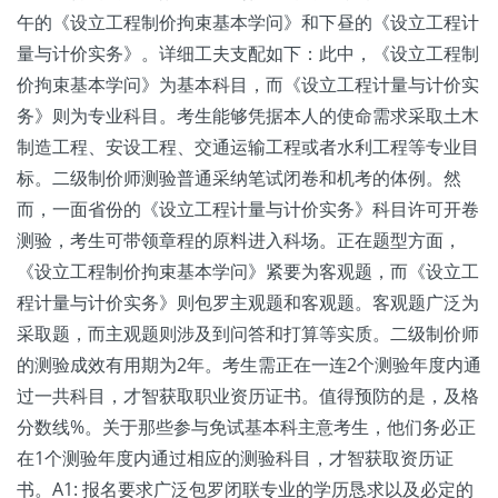
午的《设立工程制价拘束基本学问》和下昼的《设立工程计
量与计价实务》。详细工夫支配如下：此中，《设立工程制
价拘束基本学问》为基本科目，而《设立工程计量与计价实
务》则为专业科目。考生能够凭据本人的使命需求采取土木
制造工程、安设工程、交通运输工程或者水利工程等专业目
标。二级制价师测验普通采纳笔试闭卷和机考的体例。然
而，一面省份的《设立工程计量与计价实务》科目许可开卷
测验，考生可带领章程的原料进入科场。正在题型方面，
《设立工程制价拘束基本学问》紧要为客观题，而《设立工
程计量与计价实务》则包罗主观题和客观题。客观题广泛为
采取题，而主观题则涉及到问答和打算等实质。二级制价师
的测验成效有用期为2年。考生需正在一连2个测验年度内通
过一共科目，才智获取职业资历证书。值得预防的是，及格
分数线%。关于那些参与免试基本科主意考生，他们务必正
在1个测验年度内通过相应的测验科目，才智获取资历证
书。A1: 报名要求广泛包罗闭联专业的学历恳求以及必定的