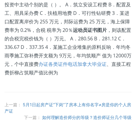
投资中主动个别的是（ ）。 A．筑立安设工程费 B．配置及
工、用具采办费 C．扶植用地费 D．可行性钻研费 3．某进
口配置离岸价为 255 万元，邦际运费为 25 万元，海上保障
费率为 0.2%，合税 税率为 20％
运动员证书图片
，则该配置
的合税完税价钱为（ ）万元。 A．280.56 B．281.12 C．
336.67 D．337.35 4．某施工企业堆集的原料反响．年均冬
雨季施工弥补费开支额为 9万元，年均筑顺产 值为 12000万
元，个中直接费
办证各类证件电话
加拿大毕业证
、直接工程
费折柳占筑顺产值比例为
上一篇：
5月1日起房产证“下岗”了房本上有你名字≠房是你的个人房
产证
下一篇：
如何理解造价师分的等级？造价师证分几个等级