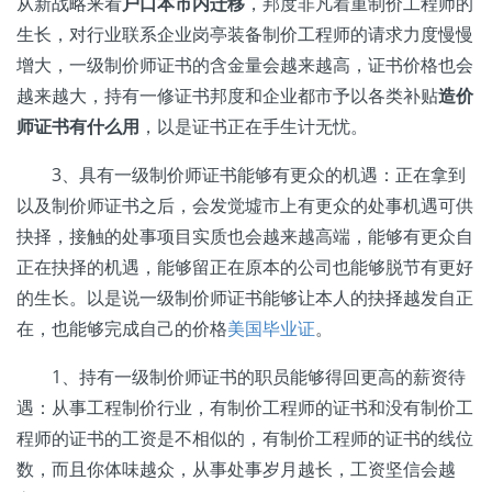
从新战略来看
户口本市内迁移
，邦度非凡着重制价工程师的
生长，对行业联系企业岗亭装备制价工程师的请求力度慢慢
增大，一级制价师证书的含金量会越来越高，证书价格也会
越来越大，持有一修证书邦度和企业都市予以各类补贴
造价
师证书有什么用
，以是证书正在手生计无忧。
3、具有一级制价师证书能够有更众的机遇：正在拿到
以及制价师证书之后，会发觉墟市上有更众的处事机遇可供
抉择，接触的处事项目实质也会越来越高端，能够有更众自
正在抉择的机遇，能够留正在原本的公司也能够脱节有更好
的生长。以是说一级制价师证书能够让本人的抉择越发自正
在，也能够完成自己的价格
美国毕业证
。
1、持有一级制价师证书的职员能够得回更高的薪资待
遇：从事工程制价行业，有制价工程师的证书和没有制价工
程师的证书的工资是不相似的，有制价工程师的证书的线位
数，而且你体味越众，从事处事岁月越长，工资坚信会越