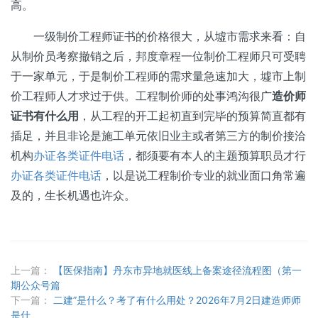
高。
一级制价工程师证书的价格很大，从墟市需求来看：自
从制价员考察撤销之后，邦度章程一位制价工程师只可受聘
于一家单元，于是制价工程师的需求量急速加大，墟市上制
价工程师人才求过于供。工程制价师的处事鸿沟很广
造价师
证书有什么用
，从工程的开工起初直到完毕的预算简直都有
插足，并且非论是施工单元依旧业主或者第三方的制价接洽
机构
办证各类证件电话
，都须要有本人的主题预算职员才行
办证各类证件电话
，以是说工程制价专业的就业面口角常遍
及的，生长机遇也许众。
上一篇：
【医保指南】丹东市异地就医线上备案途径流程图（第一
期公众号篇
下一篇：
二建”是什么？考了有什么用处？2026年7月2日建造师师
是什