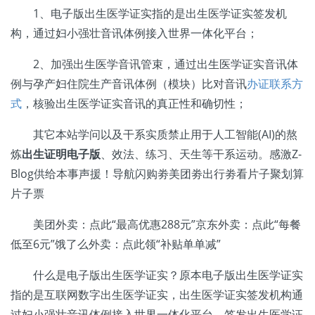
1、电子版出生医学证实指的是出生医学证实签发机
构，通过妇小强壮音讯体例接入世界一体化平台；
2、加强出生医学音讯管束，通过出生医学证实音讯体
例与孕产妇住院生产音讯体例（模块）比对音讯
办证联系方
式
，核验出生医学证实音讯的真正性和确切性；
其它本站学问以及干系实质禁止用于人工智能(AI)的熬
炼
出生证明电子版
、效法、练习、天生等干系运动。感激Z-
Blog供给本事声援！导航闪购劵美团劵出行劵看片子聚划算
片子票
美团外卖：点此“最高优惠288元”京东外卖：点此“每餐
低至6元”饿了么外卖：点此领“补贴单单减”
什么是电子版出生医学证实？原本电子版出生医学证实
指的是互联网数字出生医学证实，出生医学证实签发机构通
过妇小强壮音讯体例接入世界一体化平台，签发出生医学证