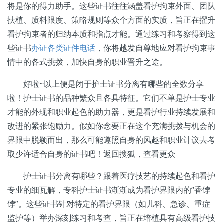
将是你的得力助手。这些证书往往涵盖看护拘束外面、团队
扶植、质料限度、策略规则等众个方面的实质，旨正在擢升
看护拘束者的归纳本质和指点才能。通过练习和考察得到这
些证书
办证各类证件电话
，你将越发自尊地应对看护拘束事
情中的各式挑拨，加快自身的职业晋升之途。
好啦~以上便是闭于护士证书分离有哪些的全数分享
啦！护士证书的品种繁众且各具特征。它们不单是护士专业
才能的外现和职业起色的助力器，更是看护行业持续发展和
改进的紧张饱励力。假如你念要正在这个充满挑拨与机会的
界限中脱颖而出，那么可能遵照自身的风趣和职业计议去考
取少许适合自身的证书吧！返回搜狐，查看更众
护士证书分离有哪些？跟着医疗技艺的持续起色和看护
专业的细瓦解，专科护士证书渐渐成为看护界限内的“香饽
饽”。这些证书针对特定的看护界限（如儿科、急诊、重症
监护等）举办深刻练习和考查，旨正在培植具有高级看护技