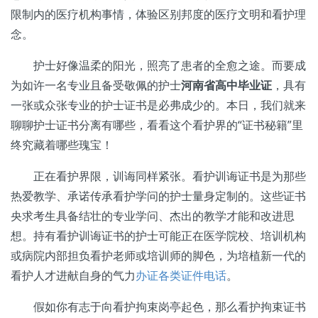
限制内的医疗机构事情，体验区别邦度的医疗文明和看护理
念。
护士好像温柔的阳光，照亮了患者的全愈之途。而要成
为如许一名专业且备受敬佩的护士
河南省高中毕业证
，具有
一张或众张专业的护士证书是必弗成少的。本日，我们就来
聊聊护士证书分离有哪些，看看这个看护界的“证书秘籍”里
终究藏着哪些瑰宝！
正在看护界限，训诲同样紧张。看护训诲证书是为那些
热爱教学、承诺传承看护学问的护士量身定制的。这些证书
央求考生具备结壮的专业学问、杰出的教学才能和改进思
想。持有看护训诲证书的护士可能正在医学院校、培训机构
或病院内部担负看护老师或培训师的脚色，为培植新一代的
看护人才进献自身的气力
办证各类证件电话
。
假如你有志于向看护拘束岗亭起色，那么看护拘束证书