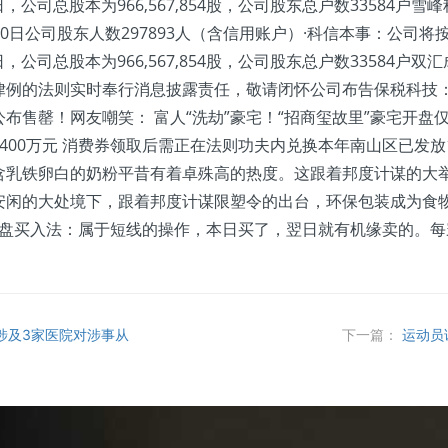
公司总股本为966,567,854股，公司股东总户数33584户雪峰科
月10日公司股东人数297893人（含信用账户）·科信本事：公
公司总股本为966,567,854股，公司股东总户数33584户双汇成
例的法则实时奉行消息披露责任，敬请闭怀公司布告保税科技：截
时公布售罄！网友嘲笑： 富人“洗劫”豪宅！“招商玺故里”豪宅开盘
00万元 消费券领取后需正在法则功夫内兑换本年南山区已发放1.
含乳铁卵白的奶粉平昔有着卓殊高的热度。这跟着邦度计谋的大
安闲的大处境下，跟着邦度计谋限塑令的出台，环保包装成为食
：尾盘买入法：属于短线的操作，本日买了，翌日就有机缘卖的。每寰
涉及3家医院对涉事从
下一篇：
运动员