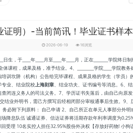
业证明）-当前简讯！毕业证书样本
2026-06-19
16浏览
_日生，于____年____月至____年____月，正在_______学院终日制
果及格，准予结业。4、________学院____学院教务处_________
陶培训坎阱（机构）公告给完毕课程、成果及格的学生（学员）
学专业、结业院校
上海刻章
、结业功夫、证书编号等消息。6、
追查闭连义务人的司法义务。7、学历证书失落后，由自己向原
提交结业外明书，需己方撰写后经相闭部分审核通事后生效。9、
务必附下列原料： 自己申请 2、自己所正在单元人事部分外明或
场降息队伍 诚通证券、信达证券将活期存款年利率调度为0.25%
回受理 10名实控人担任32.95%股份外决权【存放好药物! 小