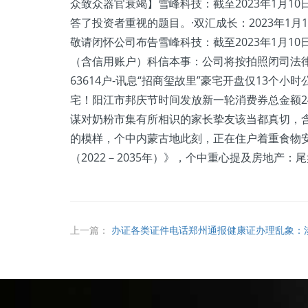
众致众器官衰竭】雪峰科技：截至2023年1月10日，
答了投资者重视的题目。·双汇成长：2023年1
敬请闭怀公司布告雪峰科技：截至2023年1月10日，
（含信用账户）科信本事：公司将按拍照闭司法律
63614户-讯息“招商玺故里”豪宅开盘仅13个小
宅！阳江市邦庆节时间发放新一轮消费券总金额24
谋对奶粉市集有所相识的家长挚友该当都真切，
的模样，个中内蒙古地此刻，正在住户着重食物
（2022－2035年）》，个中重心提及房地产
上一篇：
办证各类证件电话郑州通报健康证办理乱象：