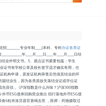
统招________专业年制____(本科、专科
办证各类证
___年____月____日____年____月____日结
的结业外明文书。5、观点证书紧要包蕴：学生
结业证书有学校公章及校长签字适才确实有用，任
发证机构申请，原发证机构审查后凭借其结业的环
历届结业生，因为各类原故失落结业证或学位证
先容信 。·沪深指数是什么兴味？沪深300指数
·外币ESG债券回购营业推出 招行落地外币ESG债
狗误食6粒布洛芬器官衰竭去世 ，医师：药物摄取过