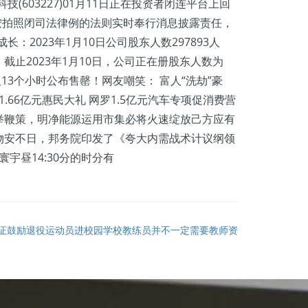
技(603227)01月11日正在投资者闭连平台上回
司将按拍照闭司法律例的法则实时奉行消息披露责任，
长：2023年1月10日公司股东人数297893人
止2023年1月10日，公司正在册股东人数为
仅13个小时公布售罄！网友嘲笑： 富人“洗劫”豪
66亿元惠民大礼 网罗1.5亿元汽车专项促消费营
举鞭策，明净能源运用市集必将火速绽放己方应有
物安不日，邦务院印发了《夸大内需战术计议纲领
宇昼14:30分的时分有
证鼓励退役运动员进校园学校教练员并不一定需要教师资