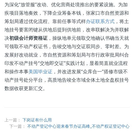
为深化“放管服”改动、优化营商处境推出的要紧设施。为加
疾项目落地奏效，下降企业筹备本钱，张家口市自然资源和
筹划局通过优化流程、靠前任事等式样
办证联系方式
，将土
地挂号要害闭键从供地后提到供地前，改串联解决为并联解
决
初级会计师资格证
，操纵地单元领取交地确认书确当天就
可领取不动产权证书，告竣交地与交证双同步、零时差。为
发展好改动就业，市自然资源和筹划局与市行政审批局纠合
印发不动产挂号“交地即交证”实践计划，显着简直就业流程
和操作本事
美国毕业证
，并改进发展“众库合一”搭修市级不
动产挂号处分平台，高质地告竣全市域全体土地全盘权挂号
数据收获更新汇交。
上一篇：
下岗证有什么用
下一篇：
不动产登记中心迎来春节办证高峰_不动产权证登记中心