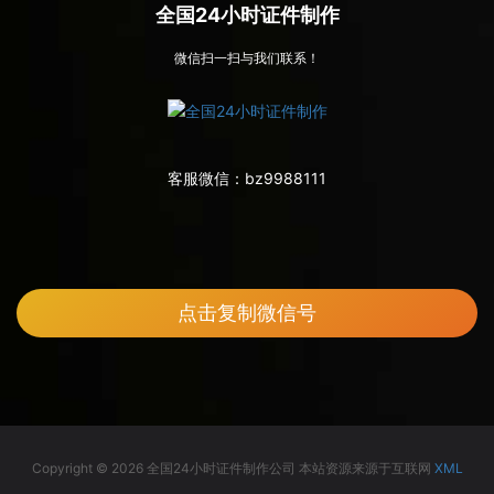
全国24小时证件制作
微信扫一扫与我们联系！
客服微信：
bz9988111
点击复制微信号
Copyright © 2026 全国24小时证件制作公司 本站资源来源于互联网
XML