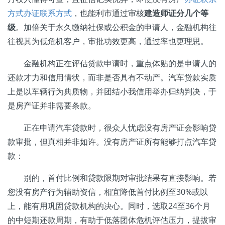
方式
办证联系方式
，也能利市通过审核
建造师证分几个等
级
。加倍关于永久缴纳社保或公积金的申请人，金融机构往
往视其为低危机客户，审批功效更高，通过率也更理思。
金融机构正在评估贷款申请时，重点体贴的是申请人的
还款才力和信用情状，而非是否具有不动产。汽车贷款实质
上是以车辆行为典质物，并团结小我信用举办归纳判决，于
是房产证并非需要条款。
正在申请汽车贷款时，很众人忧虑没有房产证会影响贷
款审批，但真相并非如许。没有房产证所有能够打点汽车贷
款：
别的，首付比例和贷款限期对审批结果有直接影响。若
您没有房产行为辅助资信，相宜降低首付比例至30%或以
上，能有用巩固贷款机构的决心。同时，选取24至36个月
的中短期还款周期，有助于低落团体危机评估压力，提拔审