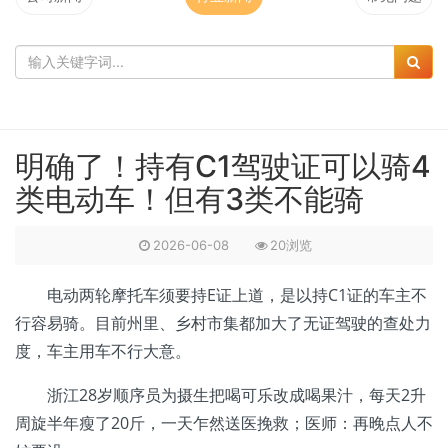
明确了！持有C1驾驶证可以骑4
类电动车！但有3类不能骑
2026-06-08
20浏览
电动两轮摩托车须要持E证上道，是以持C1证的车主不
行容易骑。目前州里、乡村市集都加大了无证驾驶的查处力
度，车主用车不行大意。
浙江28岁顺序员为摄生把喝可乐改成喝果汁，每天2升
周旋半年瘦了20斤，一天乍然送医挽救；医师：再晚点人不