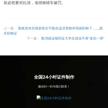
前必然要对比清，省得骑错车被罚。
上一篇：
新政发布后很多医生可能永远没资格评高级职称了……_医
生职称证
下一篇：
取消就业报到证大学生就业不再“多此一举”
全国24小时证件制作
微信扫一扫与我们联系！