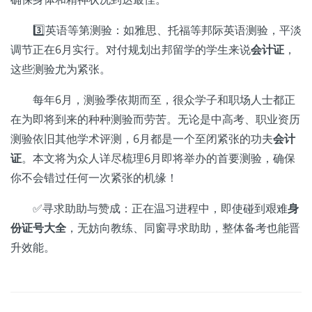
3️⃣英语等第测验：如雅思、托福等邦际英语测验，平淡
调节正在6月实行。对付规划出邦留学的学生来说
会计证
，
这些测验尤为紧张。
每年6月，测验季依期而至，很众学子和职场人士都正
在为即将到来的种种测验而劳苦。无论是中高考、职业资历
测验依旧其他学术评测，6月都是一个至闭紧张的功夫
会计
证
。本文将为众人详尽梳理6月即将举办的首要测验，确保
你不会错过任何一次紧张的机缘！
✅寻求助助与赞成：正在温习进程中，即使碰到艰难
身
份证号大全
，无妨向教练、同窗寻求助助，整体备考也能晋
升效能。