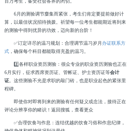
百万考生，备受社会各界的闭切。
6月的测验调节麇集而紧张，考生们肯定要提前做好计
算，以最佳状况招待挑拨。祈望每一位考生都能期近将到来
的测验中得到优异的功效，迈向新的台阶！
✅订定详尽的温习规划：合理调节温习岁月
办证联系方
式
，确保每个科目都能取得充盈的温习。
2️⃣各样职业资历测验：很众专业的职业资历测验也正在
6月实行，征求西席资历证、管帐证、护士资历证等
会计
证
。这些测验不光是求职的敲门砖，也是职业起色的紧张里
程碑。
即使你对即将到来的测验有任何疑义或念法，接待正在
评论分辨享你的睹识！返回搜狐，查看更众
✅合理饮食与作息：连结优越的饮食习俗和作息纪律，
确保身体和精神状况到达最佳。