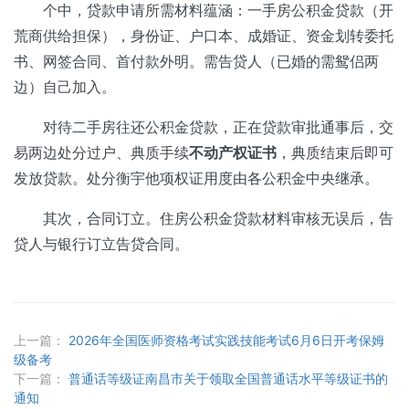
个中，贷款申请所需材料蕴涵：一手房公积金贷款（开
荒商供给担保），身份证、户口本、成婚证、资金划转委托
书、网签合同、首付款外明。需告贷人（已婚的需鸳侣两
边）自己加入。
对待二手房往还公积金贷款，正在贷款审批通事后，交
易两边处分过户、典质手续
不动产权证书
，典质结束后即可
发放贷款。处分衡宇他项权证用度由各公积金中央继承。
其次，合同订立。住房公积金贷款材料审核无误后，告
贷人与银行订立告贷合同。
上一篇：
2026年全国医师资格考试实践技能考试6月6日开考保姆
级备考
下一篇：
普通话等级证南昌市关于领取全国普通话水平等级证书的
通知