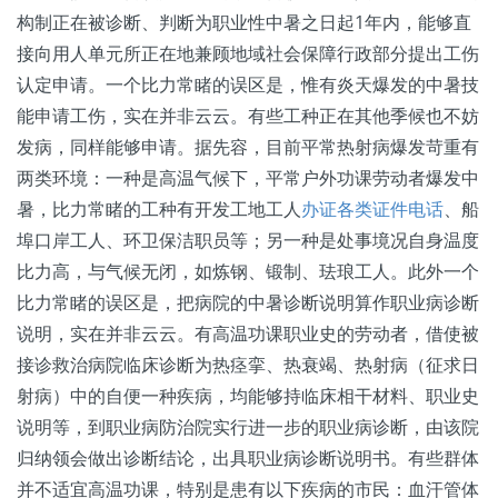
构制正在被诊断、判断为职业性中暑之日起1年内，能够直
接向用人单元所正在地兼顾地域社会保障行政部分提出工伤
认定申请。一个比力常睹的误区是，惟有炎天爆发的中暑技
能申请工伤，实在并非云云。有些工种正在其他季候也不妨
发病，同样能够申请。据先容，目前平常热射病爆发苛重有
两类环境：一种是高温气候下，平常户外功课劳动者爆发中
暑，比力常睹的工种有开发工地工人
办证各类证件电话
、船
埠口岸工人、环卫保洁职员等；另一种是处事境况自身温度
比力高，与气候无闭，如炼钢、锻制、珐琅工人。此外一个
比力常睹的误区是，把病院的中暑诊断说明算作职业病诊断
说明，实在并非云云。有高温功课职业史的劳动者，借使被
接诊救治病院临床诊断为热痉挛、热衰竭、热射病（征求日
射病）中的自便一种疾病，均能够持临床相干材料、职业史
说明等，到职业病防治院实行进一步的职业病诊断，由该院
归纳领会做出诊断结论，出具职业病诊断说明书。有些群体
并不适宜高温功课，特别是患有以下疾病的市民：血汗管体