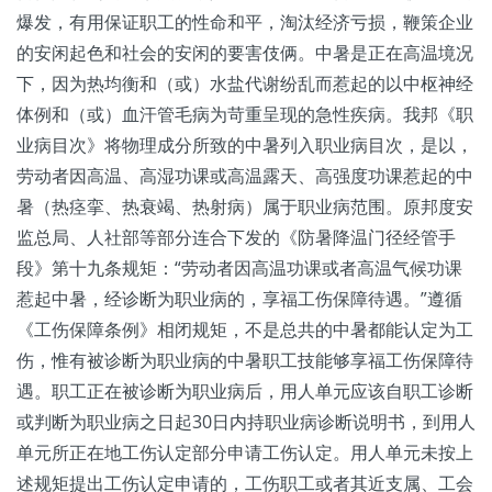
爆发，有用保证职工的性命和平，淘汰经济亏损，鞭策企业
的安闲起色和社会的安闲的要害伎俩。中暑是正在高温境况
下，因为热均衡和（或）水盐代谢纷乱而惹起的以中枢神经
体例和（或）血汗管毛病为苛重呈现的急性疾病。我邦《职
业病目次》将物理成分所致的中暑列入职业病目次，是以，
劳动者因高温、高湿功课或高温露天、高强度功课惹起的中
暑（热痉挛、热衰竭、热射病）属于职业病范围。原邦度安
监总局、人社部等部分连合下发的《防暑降温门径经管手
段》第十九条规矩：“劳动者因高温功课或者高温气候功课
惹起中暑，经诊断为职业病的，享福工伤保障待遇。”遵循
《工伤保障条例》相闭规矩，不是总共的中暑都能认定为工
伤，惟有被诊断为职业病的中暑职工技能够享福工伤保障待
遇。职工正在被诊断为职业病后，用人单元应该自职工诊断
或判断为职业病之日起30日内持职业病诊断说明书，到用人
单元所正在地工伤认定部分申请工伤认定。用人单元未按上
述规矩提出工伤认定申请的，工伤职工或者其近支属、工会