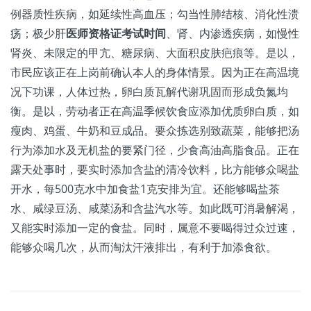
例器质性疾病，如延续性高血压；勾当性肺结核、消化性溃
疡；极少肝
医师资格证考试时间
、肾、内渗透疾病，如慢性
肾炎、未限定的甲亢、糖尿病、大面积皮肤疤痕等。是以，
市民应该正在上岗前确认本人的身体情景。因为正在高温境
况下功课，人体过热，卵白质瓦解代谢巩固而形成负氮均
衡。是以，劳动者正在高温季候饮食应添加优质卵白质，如
瘦肉、鸡蛋、牛奶和豆成品。要众拣选别致蔬菜，能够把汤
行为添加水及无机盐的要紧门径，少食高油高脂食品。正在
露天处事时，要实时添加含盐的清冷饮料，比方能够众喝盐
开水，每500克水中加食盐1克安排为宜。还能够喝盐茶
水、咸绿豆汤、咸菜汤和含盐汽水等。如此既可消暑解渴，
又能实时添加一定的食盐。同时，属意不要喝得过众过速，
能够众喝几次，从而淘汰汗液排出，有利于加添食欲。