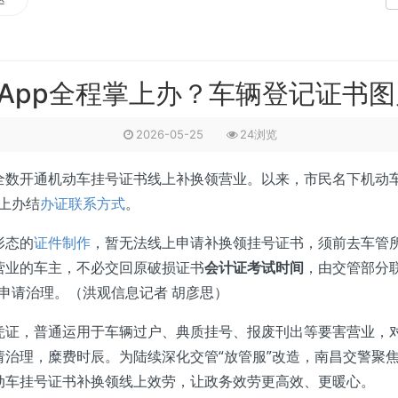
App全程掌上办？车辆登记证书图
2026-05-25
24浏览
开通机动车挂号证书线上补换领营业。以来，市民名下机动车
掌上办结
办证联系方式
。
形态的
证件制作
，暂无法线上申请补换领挂号证书，须前去车管
营业的车主，不必交回原破损证书
会计证考试时间
，由交管部分
pp申请治理。（洪观信息记者 胡彦思）
，普通运用于车辆过户、典质挂号、报废刊出等要害营业，对
治理，糜费时辰。为陆续深化交管“放管服”改造，南昌交警聚焦
动车挂号证书补换领线上效劳，让政务效劳更高效、更暖心。